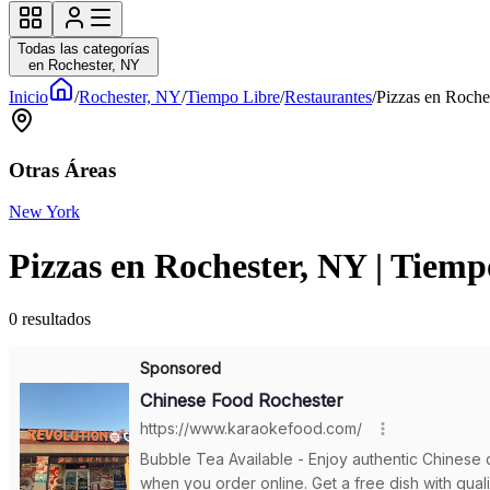
Todas las categorías
en Rochester, NY
Inicio
/
Rochester, NY
/
Tiempo Libre
/
Restaurantes
/
Pizzas en Roche
Otras Áreas
New York
Pizzas en Rochester, NY | Tiemp
0
resultados