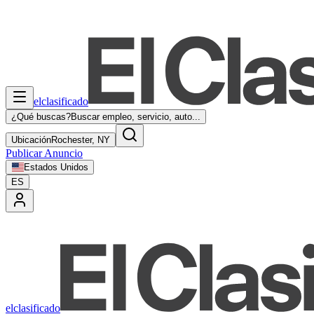
elclasificado
¿Qué buscas?
Buscar empleo, servicio, auto...
Ubicación
Rochester, NY
Publicar Anuncio
Estados Unidos
ES
elclasificado