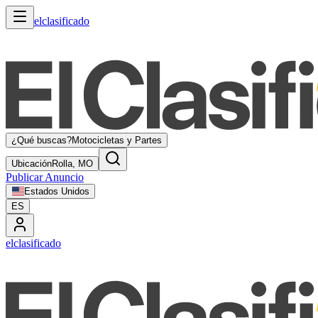
elclasificado
¿Qué buscas?
Motocicletas y Partes
Ubicación
Rolla, MO
Publicar Anuncio
Estados Unidos
ES
elclasificado