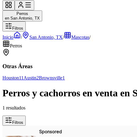
Perros
en San Antonio, TX
Filtros
Inicio
/
San Antonio, TX
/
Mascotas
/
Perros
Otras Áreas
Houston
11
Austin
2
Brownsville
1
Perros y cachorros en venta en
1 resultados
Filtros