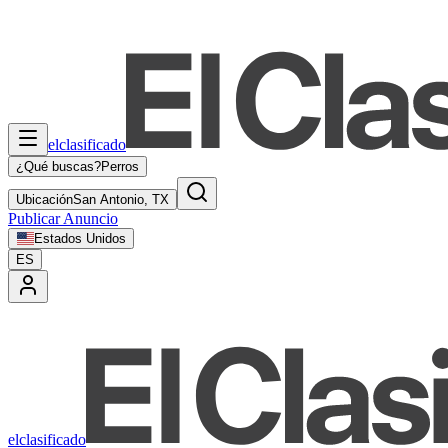
elclasificado
¿Qué buscas?
Perros
Ubicación
San Antonio, TX
Publicar Anuncio
Estados Unidos
ES
elclasificado