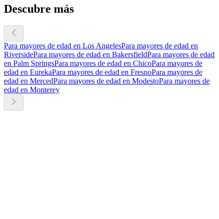
Descubre más
Para mayores de edad en Los Angeles
Para mayores de edad en
Riverside
Para mayores de edad en Bakersfield
Para mayores de edad
en Palm Springs
Para mayores de edad en Chico
Para mayores de
edad en Eureka
Para mayores de edad en Fresno
Para mayores de
edad en Merced
Para mayores de edad en Modesto
Para mayores de
edad en Monterey