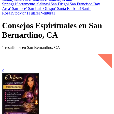
Springs
1
Sacramento
1
Salinas
1
San Diego
1
San Francisco Bay
Area
1
San Jose
1
San Luis Obispo
1
Santa Barbara
1
Santa
Rosa
1
Stockton
1
Tulare
1
Ventura
1
Consejos Espirituales en San
Bernardino, CA
1 resultados en San Bernardino, CA