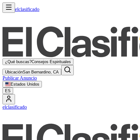
elclasificado
¿Qué buscas?
Consejos Espirituales
Ubicación
San Bernardino, CA
Publicar Anuncio
Estados Unidos
ES
elclasificado