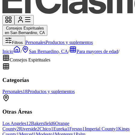
Consejos Espirituales
en San Bernardino, CA
Personales
Productos y suplementos
Filtros
Inicio
/
San Bernardino, CA
/
Para mayores de edad
/
Consejos Espirituales
Categorías
Personales
18
Productos y suplementos
Otras Áreas
Los Angeles
12
Bakersfield
6
Orange
County
2
Riverside
2
Chico
1
Eureka
1
Fresno
1
Imperial County
1
Kings
County
1
Merced
1
Modesto
1
Monterey
1
Palm