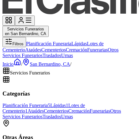
Servicios Funerarios
en San Bernardino, CA
Planificación Funeraria
Lápidas
Lotes de
Filtros
Cementerio
Ataúdes
Cementerios
Cremación
Funerarias
Otros
Servicios Funerarios
Traslados
Urnas
Inicio
/
San Bernardino, CA
/
Servicios Funerarios
Categorías
Planificación Funeraria
5
Lápidas
1
Lotes de
Cementerio
1
Ataúdes
Cementerios
Cremación
Funerarias
Otros
Servicios Funerarios
Traslados
Urnas
Otras Áreas