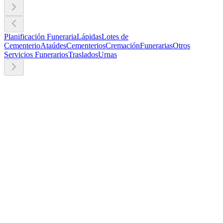
Planificación Funeraria
Lápidas
Lotes de
Cementerio
Ataúdes
Cementerios
Cremación
Funerarias
Otros
Servicios Funerarios
Traslados
Urnas