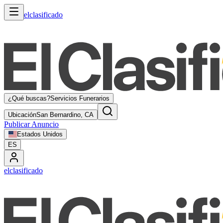
elclasificado
¿Qué buscas?
Servicios Funerarios
Ubicación
San Bernardino, CA
Publicar Anuncio
Estados Unidos
ES
elclasificado