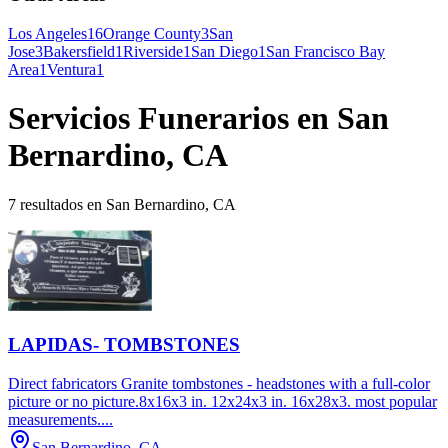
Los Angeles
16
Orange County
3
San
Jose
3
Bakersfield
1
Riverside
1
San Diego
1
San Francisco Bay
Area
1
Ventura
1
Servicios Funerarios en San
Bernardino, CA
7 resultados en San Bernardino, CA
LAPIDAS- TOMBSTONES
Direct fabricators Granite tombstones - headstones with a full-color
picture or no picture.8x16x3 in. 12x24x3 in. 16x28x3. most popular
measurements....
San Bernardino, CA