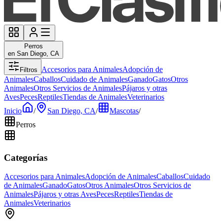
Perros
en San Diego, CA
Accesorios para Animales
Adopción de
Filtros
Animales
Caballos
Cuidado de Animales
Ganado
Gatos
Otros
Animales
Otros Servicios de Animales
Pájaros y otras
Aves
Peces
Reptiles
Tiendas de Animales
Veterinarios
Inicio
/
San Diego, CA
/
Mascotas
/
Perros
Categorías
Accesorios para Animales
Adopción de Animales
Caballos
Cuidado
de Animales
Ganado
Gatos
Otros Animales
Otros Servicios de
Animales
Pájaros y otras Aves
Peces
Reptiles
Tiendas de
Animales
Veterinarios