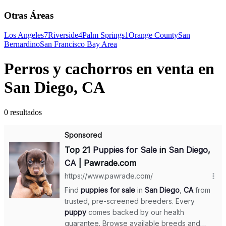
Otras Áreas
Los Angeles
7
Riverside
4
Palm Springs
1
Orange County
San
Bernardino
San Francisco Bay Area
Perros y cachorros en venta en
San Diego, CA
0 resultados