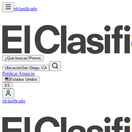
elclasificado
¿Qué buscas?
Perros
Ubicación
San Diego, CA
Publicar Anuncio
Estados Unidos
ES
elclasificado