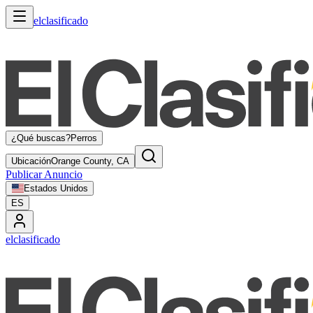
elclasificado
¿Qué buscas?
Perros
Ubicación
Orange County, CA
Publicar Anuncio
Estados Unidos
ES
elclasificado