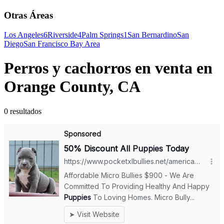
Otras Áreas
Los Angeles
6
Riverside
4
Palm Springs
1
San Bernardino
San
Diego
San Francisco Bay Area
Perros y cachorros en venta en
Orange County, CA
0 resultados