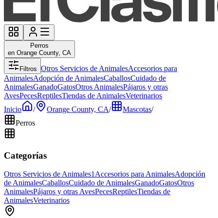
Perros
en Orange County, CA
Otros Servicios de Animales
Accesorios para
Filtros
Animales
Adopción de Animales
Caballos
Cuidado de
Animales
Ganado
Gatos
Otros Animales
Pájaros y otras
Aves
Peces
Reptiles
Tiendas de Animales
Veterinarios
Inicio
/
Orange County, CA
/
Mascotas
/
Perros
Categorías
Otros Servicios de Animales
1
Accesorios para Animales
Adopción
de Animales
Caballos
Cuidado de Animales
Ganado
Gatos
Otros
Animales
Pájaros y otras Aves
Peces
Reptiles
Tiendas de
Animales
Veterinarios