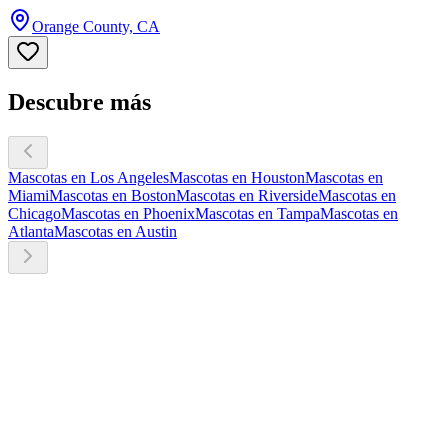
Orange County, CA
Descubre más
Mascotas en Los Angeles
Mascotas en Houston
Mascotas en
Miami
Mascotas en Boston
Mascotas en Riverside
Mascotas en
Chicago
Mascotas en Phoenix
Mascotas en Tampa
Mascotas en
Atlanta
Mascotas en Austin