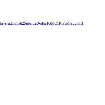
hrysler
2
Infiniti
2
Subaru
2
Dodge
1
GMC
1
Kia
1
Mitsubishi
1