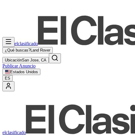
elclasificado
¿Qué buscas?
Land Rover
Ubicación
San Jose, CA
Publicar Anuncio
Estados Unidos
ES
elclasificado