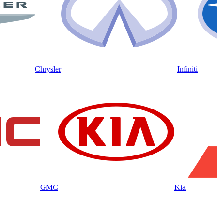
Chrysler
Infiniti
GMC
Kia