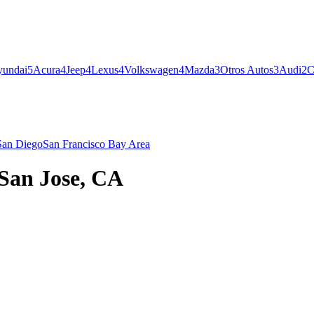
undai
5
Acura
4
Jeep
4
Lexus
4
Volkswagen
4
Mazda
3
Otros Autos
3
Audi
2
C
San Diego
San Francisco Bay Area
San Jose, CA