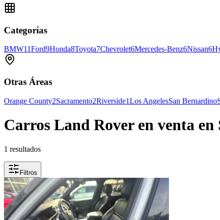
Categorías
BMW
11
Ford
9
Honda
8
Toyota
7
Chevrolet
6
Mercedes-Benz
6
Nissan
6
Hy
Otras Áreas
Orange County
2
Sacramento
2
Riverside
1
Los Angeles
San Bernardino
Carros Land Rover en venta en 
1 resultados
Filtros