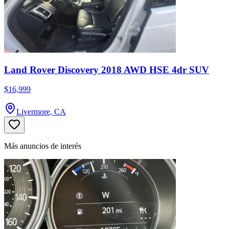
Land Rover Discovery 2018 AWD HSE 4dr SUV
$16,999
Livermore, CA
Más anuncios de interés