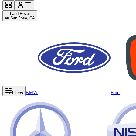
Land Rover
en San Jose, CA
BMW
Ford
Filtros