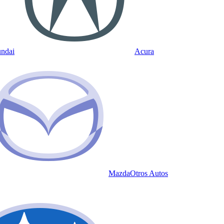
ndai
Acura
Mazda
Otros Autos