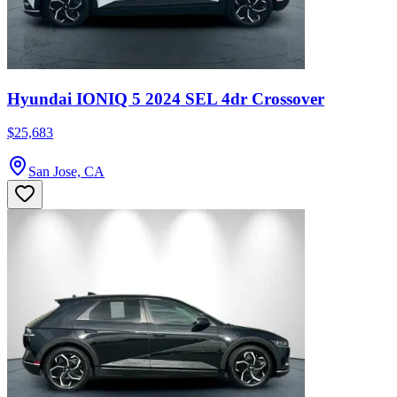
Hyundai IONIQ 5 2024 SEL 4dr Crossover
$25,683
San Jose, CA