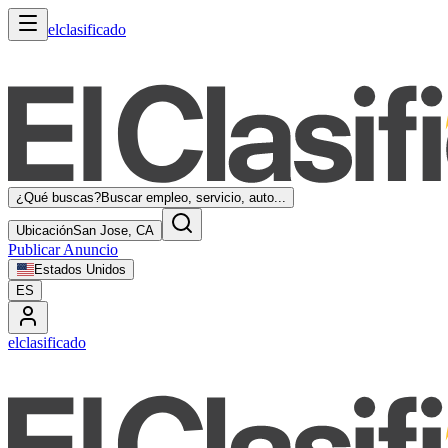
elclasificado
¿Qué buscas?
Buscar empleo, servicio, auto...
Ubicación
San Jose, CA
Publicar Anuncio
Estados Unidos
ES
elclasificado