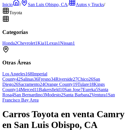
Inicio
/
San Luis Obispo, CA
/
Autos y Trucks
/
Toyota
Categorías
Honda
2
Chevrolet
1
Kia
1
Lexus
1
Nissan
1
Otras Áreas
Los Angeles
168
Imperial
County
42
Salinas
36
Fresno
34
Riverside
27
Chico
26
San
Diego
26
Sacramento
24
Orange County
19
Tulare
18
Kings
County
14
Merced
11
Bakersfield
10
San Jose
7
Eureka
5
Santa
Rosa
4
San Bernardino
3
Modesto
2
Santa Barbara
2
Ventura
1
San
Francisco Bay Area
Carros Toyota en venta Camry
en San Luis Obispo, CA