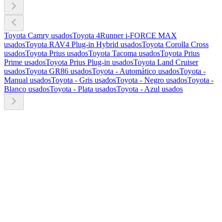
Toyota Camry usados
Toyota 4Runner i-FORCE MAX
usados
Toyota RAV4 Plug-in Hybrid usados
Toyota Corolla Cross
usados
Toyota Prius usados
Toyota Tacoma usados
Toyota Prius
Prime usados
Toyota Prius Plug-in usados
Toyota Land Cruiser
usados
Toyota GR86 usados
Toyota - Automático usados
Toyota -
Manual usados
Toyota - Gris usados
Toyota - Negro usados
Toyota -
Blanco usados
Toyota - Plata usados
Toyota - Azul usados