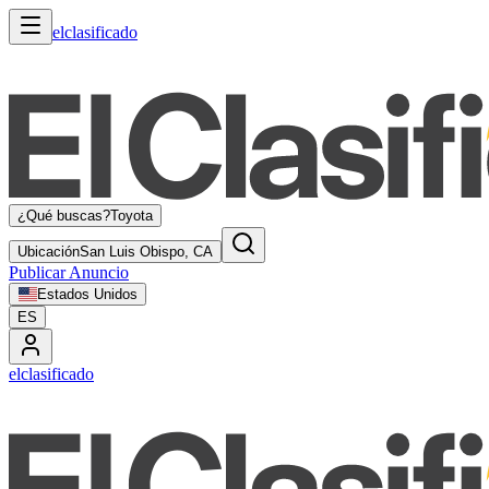
elclasificado
¿Qué buscas?
Toyota
Ubicación
San Luis Obispo, CA
Publicar Anuncio
Estados Unidos
ES
elclasificado