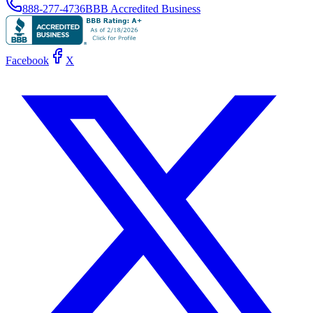
888-277-4736
BBB Accredited Business
Facebook
X