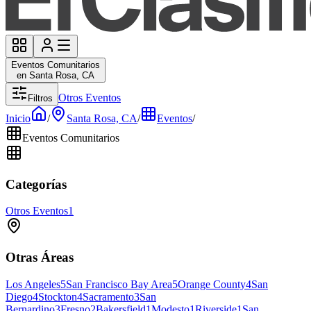
Eventos Comunitarios
en Santa Rosa, CA
Otros Eventos
Filtros
Inicio
/
Santa Rosa, CA
/
Eventos
/
Eventos Comunitarios
Categorías
Otros Eventos
1
Otras Áreas
Los Angeles
5
San Francisco Bay Area
5
Orange County
4
San
Diego
4
Stockton
4
Sacramento
3
San
Bernardino
3
Fresno
2
Bakersfield
1
Modesto
1
Riverside
1
San