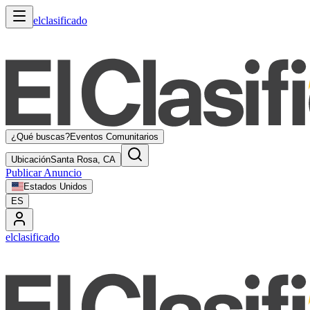
elclasificado
¿Qué buscas?
Eventos Comunitarios
Ubicación
Santa Rosa, CA
Publicar Anuncio
Estados Unidos
ES
elclasificado