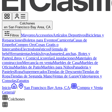
Colchones
en San Francisco Bay Area, CA
Mayoreo
Accesorios
Artículos Deportivos
Bicicletas y
Filtros
Reparaciones
Boletos para Eventos
Carniceria
Casas de
Empeño
Compro Oro
Cosas Gratis o
Intercambio
Electrodomésticos
Fórmula de
bebé
Herramientas
Jetskis
Joyas
Juguetes
Lanchas, Botes y
Partes
Libros y Comics
Licorerías
Liquidaciones
Materiales de
construccion
Mercancía en venta
Muebles de Casa
Muebles de
Oficina
Muebles de Patio
Muebles para Niños
Panaderia y
Pasteles
Ropa
Supermercados
Tiendas de Descuento
Tiendas de
Ropa
Tiendas de Segunda Mano
Ventas de Garaje
Videojuegos y
Consolas
Zapatos
Inicio
/
San Francisco Bay Area, CA
/
Compra y Venta
General
/
Colchones