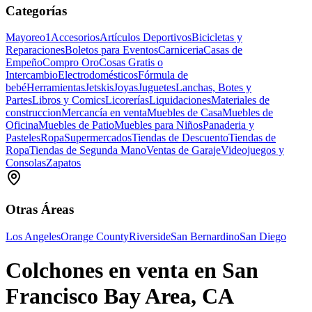
Categorías
Mayoreo
1
Accesorios
Artículos Deportivos
Bicicletas y
Reparaciones
Boletos para Eventos
Carniceria
Casas de
Empeño
Compro Oro
Cosas Gratis o
Intercambio
Electrodomésticos
Fórmula de
bebé
Herramientas
Jetskis
Joyas
Juguetes
Lanchas, Botes y
Partes
Libros y Comics
Licorerías
Liquidaciones
Materiales de
construccion
Mercancía en venta
Muebles de Casa
Muebles de
Oficina
Muebles de Patio
Muebles para Niños
Panaderia y
Pasteles
Ropa
Supermercados
Tiendas de Descuento
Tiendas de
Ropa
Tiendas de Segunda Mano
Ventas de Garaje
Videojuegos y
Consolas
Zapatos
Otras Áreas
Los Angeles
Orange County
Riverside
San Bernardino
San Diego
Colchones en venta en San
Francisco Bay Area, CA