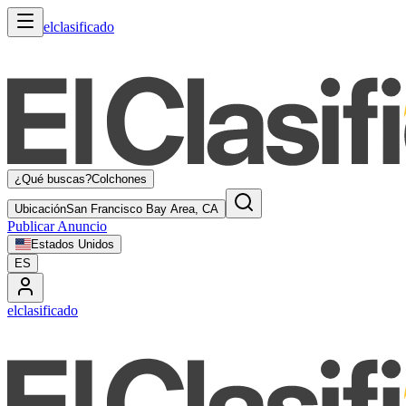
elclasificado
¿Qué buscas?
Colchones
Ubicación
San Francisco Bay Area, CA
Publicar Anuncio
Estados Unidos
ES
elclasificado