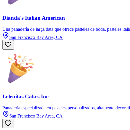
Dianda's Italian American
Una panadería de larga data que ofrece pasteles de boda, pasteles itali
San Francisco Bay Area, CA
Lelenitas Cakes Inc
Panadería especializada en pasteles personalizados, altamente decorati
San Francisco Bay Area, CA