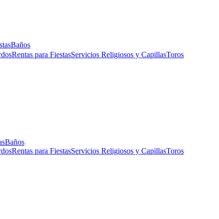
stas
Baños
rdos
Rentas para Fiestas
Servicios Religiosos y Capillas
Toros
as
Baños
rdos
Rentas para Fiestas
Servicios Religiosos y Capillas
Toros