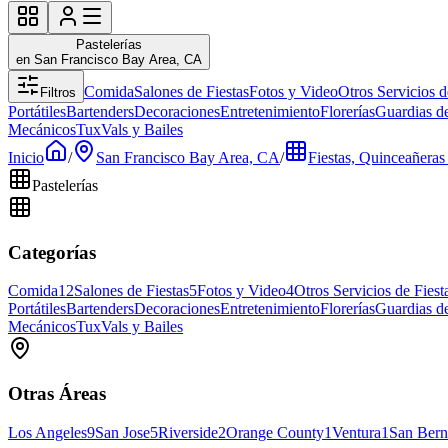
Pastelerías
en San Francisco Bay Area, CA
Comida
Salones de Fiestas
Fotos y Video
Otros Servicios d
Filtros
Portátiles
Bartenders
Decoraciones
Entretenimiento
Florerías
Guardias d
Mecánicos
Tux
Vals y Bailes
Inicio
/
San Francisco Bay Area, CA
/
Fiestas, Quinceañeras
Pastelerías
Categorías
Comida
12
Salones de Fiestas
5
Fotos y Video
4
Otros Servicios de Fiest
Portátiles
Bartenders
Decoraciones
Entretenimiento
Florerías
Guardias d
Mecánicos
Tux
Vals y Bailes
Otras Áreas
Los Angeles
9
San Jose
5
Riverside
2
Orange County
1
Ventura
1
San Bern