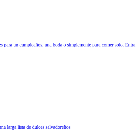
eres para un cumpleaños, una boda o simplemente para comer solo. Entra 
una larga lista de dulces salvadoreños.