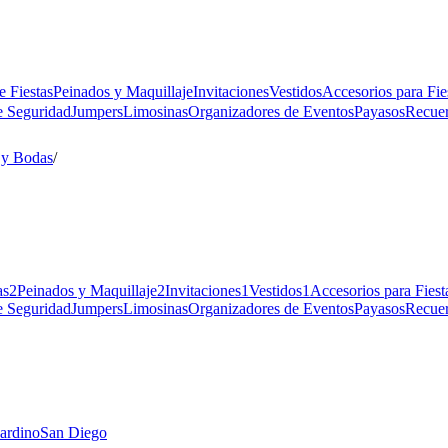
e Fiestas
Peinados y Maquillaje
Invitaciones
Vestidos
Accesorios para Fie
e Seguridad
Jumpers
Limosinas
Organizadores de Eventos
Payasos
Recue
 y Bodas
/
as
2
Peinados y Maquillaje
2
Invitaciones
1
Vestidos
1
Accesorios para Fiest
e Seguridad
Jumpers
Limosinas
Organizadores de Eventos
Payasos
Recue
ardino
San Diego