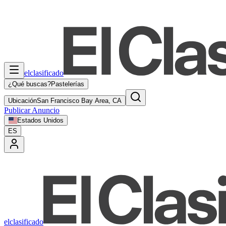
elclasificado
¿Qué buscas?
Pastelerías
Ubicación
San Francisco Bay Area, CA
Publicar Anuncio
Estados Unidos
ES
elclasificado