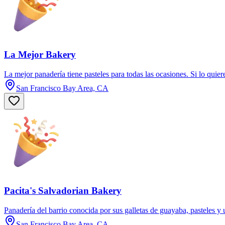
La Mejor Bakery
La mejor panadería tiene pasteles para todas las ocasiones. Si lo qui
San Francisco Bay Area, CA
Pacita's Salvadorian Bakery
Panadería del barrio conocida por sus galletas de guayaba, pasteles y 
San Francisco Bay Area, CA