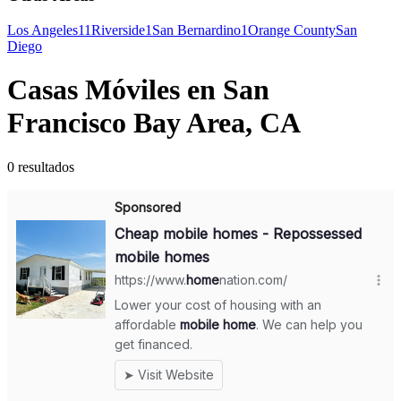
Los Angeles
11
Riverside
1
San Bernardino
1
Orange County
San
Diego
Casas Móviles en San
Francisco Bay Area, CA
0 resultados