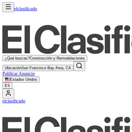
elclasificado
¿Qué buscas?
Construcción y Remodelaciones
Ubicación
San Francisco Bay Area, CA
Publicar Anuncio
Estados Unidos
ES
elclasificado