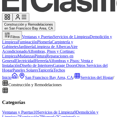
Construcción y Remodelaciones
en San Francisco Bay Area, CA
Ventanas y Puertas
Servicios de Limpieza
Demolición y
Filtros
Limpieza
Fumigación
Plomería
Carpintería y
Gabinetes
Jardinería
Limpieza de Albercas
Aire
Acondicionado
Alfombras, Pisos y Cortinas:
Limpieza
Mudanzas
Pintura
Reparaciones en
General
Electricidad
Herrería
Alfombras y Pisos: Venta e
Instalación
Diseño de Interiores
Garage Doors
Otros Servicios del
Hogar
Paneles Solares
Tapicería
Techos
Inicio
/
San Francisco Bay Area, CA
/
Servicios del Hogar
/
Construcción y Remodelaciones
Categorías
Ventanas y Puertas
10
Servicios de Limpieza
9
Demolición y
Limpieza
7
Fumigación
7
Plomería
7
Carpintería y