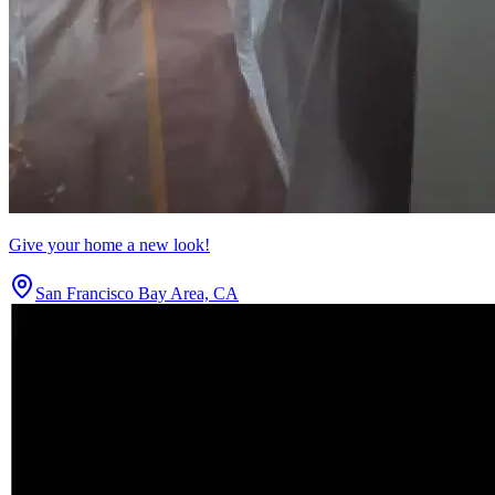
Give your home a new look!
San Francisco Bay Area, CA