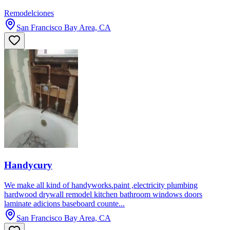
Remodelciones
San Francisco Bay Area, CA
Handycury
We make all kind of handyworks.paint ,electricity plumbing
hardwood drywall remodel kitchen bathroom windows doors
laminate adicions baseboard counte...
San Francisco Bay Area, CA