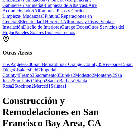
Gabinetes
6
Jardinería
6
Limpieza de Albercas
6
Aire
Acondicionado
5
Alfombras, Pisos y Cortinas:
Limpieza
4
Mudanzas
3
Pintura
3
Reparaciones en
General
3
Electricidad
1
Herrería
1
Alfombras y Pisos: Venta e
Instalación
Diseño de Interiores
Garage Doors
Otros Servicios del
Hogar
Paneles Solares
Tapicería
Techos
Otras Áreas
Los Angeles
300
San Bernardino
61
Orange County
35
Riverside
15
San
Diego
8
Bakersfield
7
Imperial
County
4
Fresno
3
Sacramento
3
Eureka
2
Modesto
2
Monterey
2
San
Jose
2
San Luis Obispo
2
Santa Barbara
2
Santa
Rosa
2
Stockton
2
Merced
1
Salinas
1
Construcción y
Remodelaciones en San
Francisco Bay Area, CA