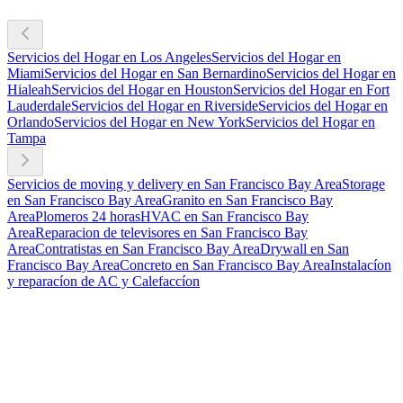
Servicios del Hogar en Los Angeles
Servicios del Hogar en
Miami
Servicios del Hogar en San Bernardino
Servicios del Hogar en
Hialeah
Servicios del Hogar en Houston
Servicios del Hogar en Fort
Lauderdale
Servicios del Hogar en Riverside
Servicios del Hogar en
Orlando
Servicios del Hogar en New York
Servicios del Hogar en
Tampa
Servicios de moving y delivery en San Francisco Bay Area
Storage
en San Francisco Bay Area
Granito en San Francisco Bay
Area
Plomeros 24 horas
HVAC en San Francisco Bay
Area
Reparacion de televisores en San Francisco Bay
Area
Contratistas en San Francisco Bay Area
Drywall en San
Francisco Bay Area
Concreto en San Francisco Bay Area
Instalacíon
y reparacíon de AC y Calefaccíon