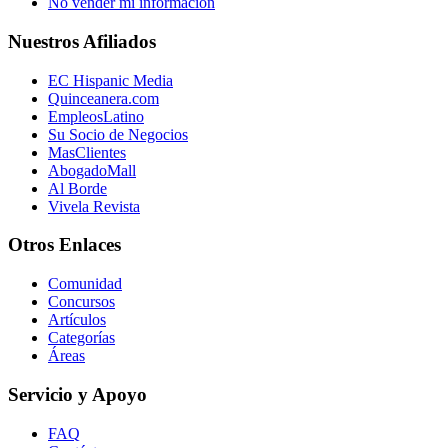
No vender mi información
Nuestros Afiliados
EC Hispanic Media
Quinceanera.com
EmpleosLatino
Su Socio de Negocios
MasClientes
AbogadoMall
Al Borde
Vivela Revista
Otros Enlaces
Comunidad
Concursos
Artículos
Categorías
Áreas
Servicio y Apoyo
FAQ