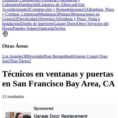
Gabinetes
6
Jardinería
6
Limpieza de Albercas
6
Aire
Acondicionado
5
Construcción y Remodelaciones
5
Alfombras, Pisos
y Cortinas: Limpieza
4
Mudanzas
3
Pintura
3
Reparaciones en
General
3
Electricidad
1
Herrería
1
Alfombras y Pisos: Venta e
Instalación
Diseño de Interiores
Garage Doors
Otros Servicios del
Hogar
Paneles Solares
Tapicería
Techos
Otras Áreas
Los Angeles
38
Riverside
8
San Bernardino
6
Orange County
5
San
Jose
5
San Diego
2
Técnicos en ventanas y puertas
en San Francisco Bay Area, CA
12 resultados