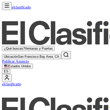
elclasificado
¿Qué buscas?
Ventanas y Puertas
Ubicación
San Francisco Bay Area, CA
Publicar Anuncio
Estados Unidos
ES
elclasificado