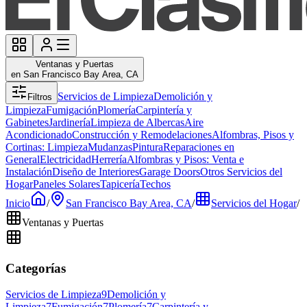
Ventanas y Puertas
en San Francisco Bay Area, CA
Servicios de Limpieza
Demolición y
Filtros
Limpieza
Fumigación
Plomería
Carpintería y
Gabinetes
Jardinería
Limpieza de Albercas
Aire
Acondicionado
Construcción y Remodelaciones
Alfombras, Pisos y
Cortinas: Limpieza
Mudanzas
Pintura
Reparaciones en
General
Electricidad
Herrería
Alfombras y Pisos: Venta e
Instalación
Diseño de Interiores
Garage Doors
Otros Servicios del
Hogar
Paneles Solares
Tapicería
Techos
Inicio
/
San Francisco Bay Area, CA
/
Servicios del Hogar
/
Ventanas y Puertas
Categorías
Servicios de Limpieza
9
Demolición y
Limpieza
7
Fumigación
7
Plomería
7
Carpintería y