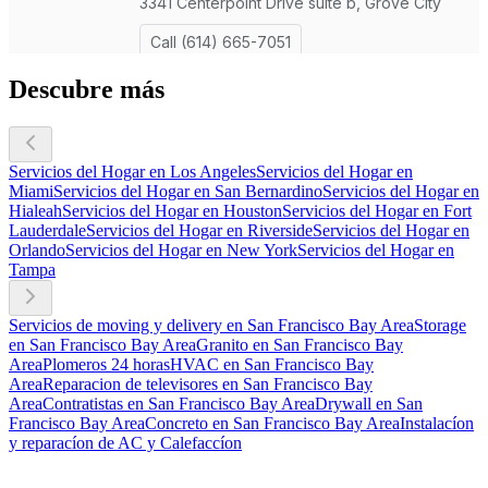
Descubre más
Servicios del Hogar en Los Angeles
Servicios del Hogar en
Miami
Servicios del Hogar en San Bernardino
Servicios del Hogar en
Hialeah
Servicios del Hogar en Houston
Servicios del Hogar en Fort
Lauderdale
Servicios del Hogar en Riverside
Servicios del Hogar en
Orlando
Servicios del Hogar en New York
Servicios del Hogar en
Tampa
Servicios de moving y delivery en San Francisco Bay Area
Storage
en San Francisco Bay Area
Granito en San Francisco Bay
Area
Plomeros 24 horas
HVAC en San Francisco Bay
Area
Reparacion de televisores en San Francisco Bay
Area
Contratistas en San Francisco Bay Area
Drywall en San
Francisco Bay Area
Concreto en San Francisco Bay Area
Instalacíon
y reparacíon de AC y Calefaccíon