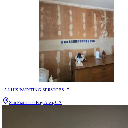
🎨 LUIS PAINTING SERVICES 🎨
San Francisco Bay Area, CA