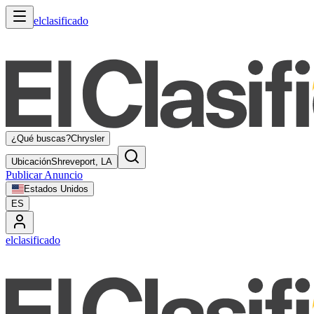
elclasificado
¿Qué buscas?
Chrysler
Ubicación
Shreveport, LA
Publicar Anuncio
Estados Unidos
ES
elclasificado