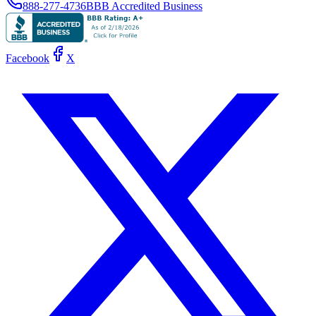
888-277-4736
BBB Accredited Business
Facebook
X