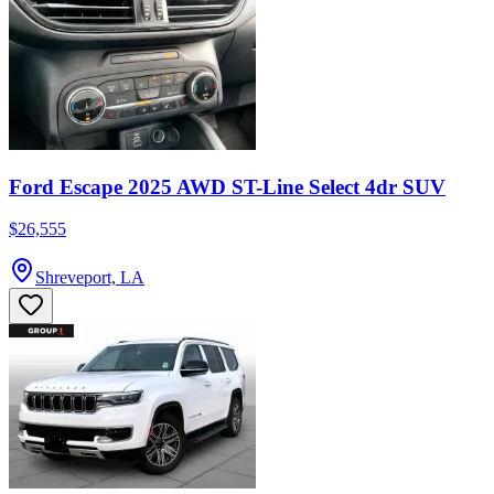
Ford Escape 2025 AWD ST-Line Select 4dr SUV
$26,555
Shreveport, LA