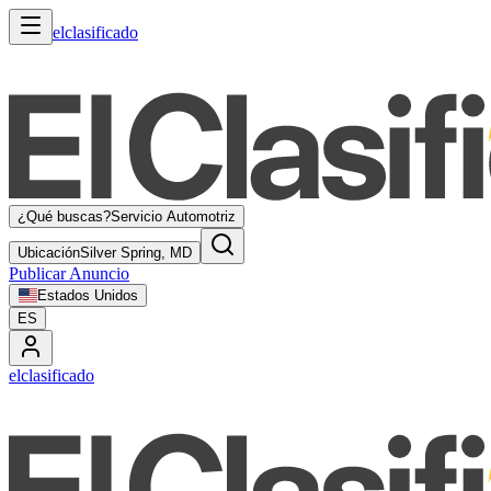
elclasificado
¿Qué buscas?
Servicio Automotriz
Ubicación
Silver Spring, MD
Publicar Anuncio
Estados Unidos
ES
elclasificado