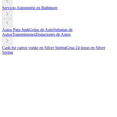
Servicio Automotriz en Baltimore
Autos Para Junk
Grúas de Auto
Subastas de
Autos
Transmisiones
Donaciones de Autos
Cash for carros yonke en Silver Spring
Grua 24 horas en Silver
Spring