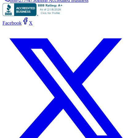
888-277-4736
BBB Accredited Business
Facebook
X