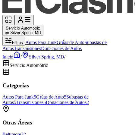
Servicio Automotriz
en Silver Spring, MD
Autos Para Junk
Grúas de Auto
Subastas de
Filtros
Autos
Transmisiones
Donaciones de Autos
Inicio
/
Silver Spring, MD
/
Servicio Automotriz
Categorías
Autos Para Junk
5
Grúas de Auto
5
Subastas de
Autos
5
Transmisiones
5
Donaciones de Autos
2
Otras Áreas
Baltimore
32