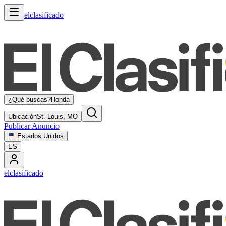
elclasificado
¿Qué buscas?
Honda
Ubicación
St. Louis, MO
Publicar Anuncio
Estados Unidos
ES
elclasificado