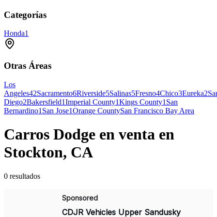
Categorías
Honda
1
Otras Áreas
Los
Angeles
42
Sacramento
6
Riverside
5
Salinas
5
Fresno
4
Chico
3
Eureka
2
Sa
Diego
2
Bakersfield
1
Imperial County
1
Kings County
1
San
Bernardino
1
San Jose
1
Orange County
San Francisco Bay Area
Carros Dodge en venta en
Stockton, CA
0 resultados