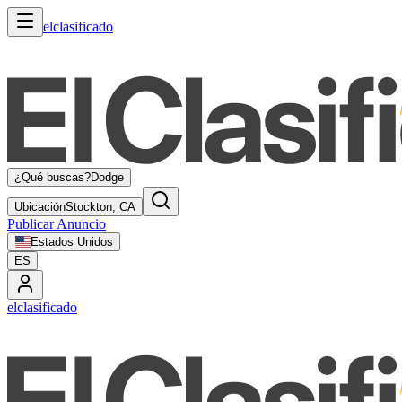
elclasificado
¿Qué buscas?
Dodge
Ubicación
Stockton, CA
Publicar Anuncio
Estados Unidos
ES
elclasificado