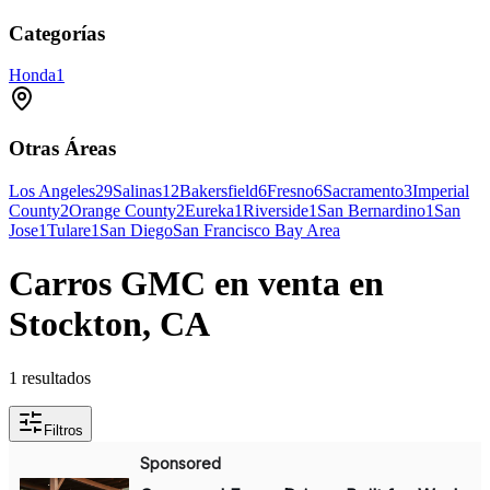
Categorías
Honda
1
Otras Áreas
Los Angeles
29
Salinas
12
Bakersfield
6
Fresno
6
Sacramento
3
Imperial
County
2
Orange County
2
Eureka
1
Riverside
1
San Bernardino
1
San
Jose
1
Tulare
1
San Diego
San Francisco Bay Area
Carros GMC en venta en
Stockton, CA
1 resultados
Filtros