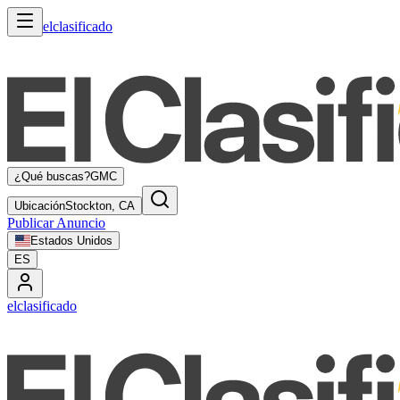
elclasificado
¿Qué buscas?
GMC
Ubicación
Stockton, CA
Publicar Anuncio
Estados Unidos
ES
elclasificado