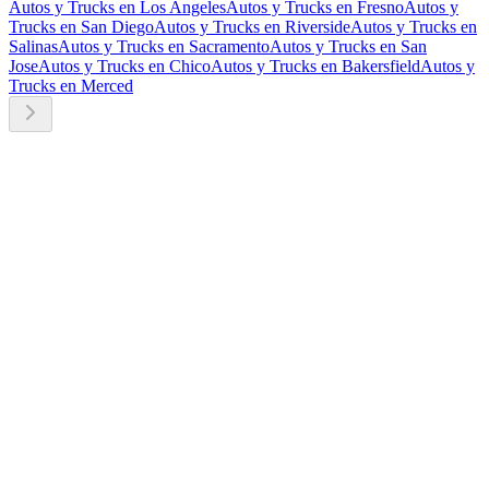
Autos y Trucks en Los Angeles
Autos y Trucks en Fresno
Autos y
Trucks en San Diego
Autos y Trucks en Riverside
Autos y Trucks en
Salinas
Autos y Trucks en Sacramento
Autos y Trucks en San
Jose
Autos y Trucks en Chico
Autos y Trucks en Bakersfield
Autos y
Trucks en Merced