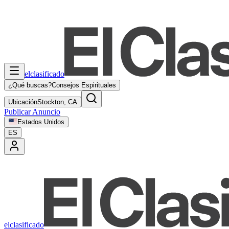
elclasificado
¿Qué buscas?
Consejos Espirituales
Ubicación
Stockton, CA
Publicar Anuncio
Estados Unidos
ES
elclasificado