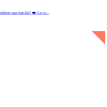
rto una traición? ❤️¿La co...