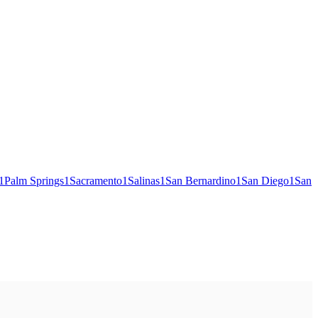
1
Palm Springs
1
Sacramento
1
Salinas
1
San Bernardino
1
San Diego
1
San