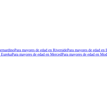
ernardino
Para mayores de edad en Riverside
Para mayores de edad en B
n Eureka
Para mayores de edad en Merced
Para mayores de edad en Mod