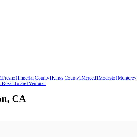
1
Fresno
1
Imperial County
1
Kings County
1
Merced
1
Modesto
1
Monterey
a Rosa
1
Tulare
1
Ventura
1
on, CA