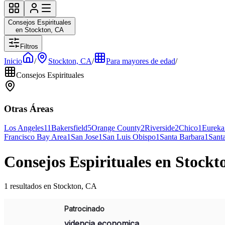
Consejos Espirituales
en Stockton, CA
Filtros
Inicio
/
Stockton, CA
/
Para mayores de edad
/
Consejos Espirituales
Otras Áreas
Los Angeles
11
Bakersfield
5
Orange County
2
Riverside
2
Chico
1
Eureka
Francisco Bay Area
1
San Jose
1
San Luis Obispo
1
Santa Barbara
1
Sant
Consejos Espirituales en Stockt
1 resultados en Stockton, CA