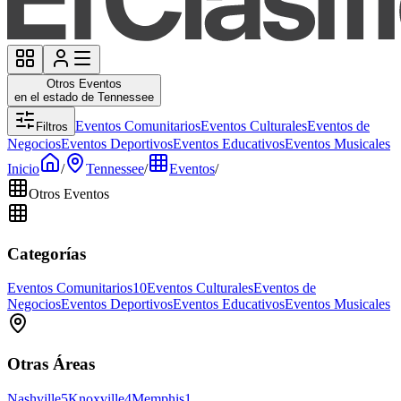
Otros Eventos
en el estado de Tennessee
Eventos Comunitarios
Eventos Culturales
Eventos de
Filtros
Negocios
Eventos Deportivos
Eventos Educativos
Eventos Musicales
Inicio
/
Tennessee
/
Eventos
/
Otros Eventos
Categorías
Eventos Comunitarios
10
Eventos Culturales
Eventos de
Negocios
Eventos Deportivos
Eventos Educativos
Eventos Musicales
Otras Áreas
Nashville
5
Knoxville
4
Memphis
1