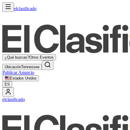
elclasificado
¿Qué buscas?
Otros Eventos
Ubicación
Tennessee
Publicar Anuncio
Estados Unidos
ES
elclasificado