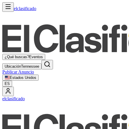
elclasificado
¿Qué buscas?
Eventos
Ubicación
Tennessee
Publicar Anuncio
Estados Unidos
ES
elclasificado