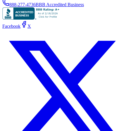
888-277-4736
BBB Accredited Business
Facebook
X