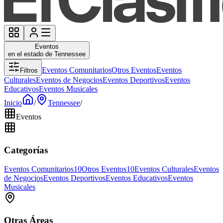
Eventos
en el estado de Tennessee
Eventos Comunitarios
Otros Eventos
Eventos
Filtros
Culturales
Eventos de Negocios
Eventos Deportivos
Eventos
Educativos
Eventos Musicales
Inicio
/
Tennessee
/
Eventos
Categorías
Eventos Comunitarios
10
Otros Eventos
10
Eventos Culturales
Eventos
de Negocios
Eventos Deportivos
Eventos Educativos
Eventos
Musicales
Otras Áreas