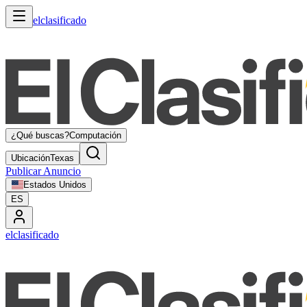
elclasificado
¿Qué buscas?
Computación
Ubicación
Texas
Publicar Anuncio
Estados Unidos
ES
elclasificado