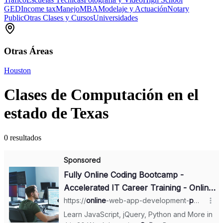
GED
Income tax
Manejo
MBA
Modelaje y Actuación
Notary
Public
Otras Clases y Cursos
Universidades
Otras Áreas
Houston
Clases de Computación en el
estado de Texas
0 resultados