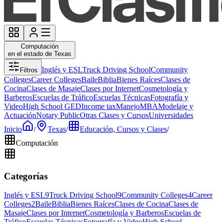
Computación
en el estado de Texas
Inglés y ESL
Truck Driving School
Community
Filtros
Colleges
Career Colleges
Baile
Biblia
Bienes Raíces
Clases de
Cocina
Clases de Masaje
Clases por Internet
Cosmetología y
Barberos
Escuelas de Tráfico
Escuelas Técnicas
Fotografía y
Video
High School GED
Income tax
Manejo
MBA
Modelaje y
Actuación
Notary Public
Otras Clases y Cursos
Universidades
Inicio
/
Texas
/
Educación, Cursos y Clases
/
Computación
Categorías
Inglés y ESL
9
Truck Driving School
9
Community Colleges
4
Career
Colleges
2
Baile
Biblia
Bienes Raíces
Clases de Cocina
Clases de
Masaje
Clases por Internet
Cosmetología y Barberos
Escuelas de
Tráfico
Escuelas Técnicas
Fotografía y Video
High School