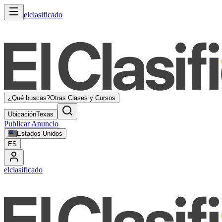
elclasificado
¿Qué buscas?
Otras Clases y Cursos
Ubicación
Texas
Publicar Anuncio
Estados Unidos
ES
elclasificado