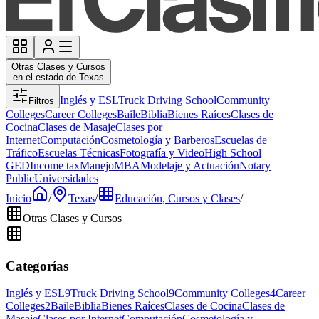
Otras Clases y Cursos
en el estado de Texas
Inglés y ESL
Truck Driving School
Community
Filtros
Colleges
Career Colleges
Baile
Biblia
Bienes Raíces
Clases de
Cocina
Clases de Masaje
Clases por
Internet
Computación
Cosmetología y Barberos
Escuelas de
Tráfico
Escuelas Técnicas
Fotografía y Video
High School
GED
Income tax
Manejo
MBA
Modelaje y Actuación
Notary
Public
Universidades
Inicio
/
Texas
/
Educación, Cursos y Clases
/
Otras Clases y Cursos
Categorías
Inglés y ESL
9
Truck Driving School
9
Community Colleges
4
Career
Colleges
2
Baile
Biblia
Bienes Raíces
Clases de Cocina
Clases de
Masaje
Clases por Internet
Computación
Cosmetología y