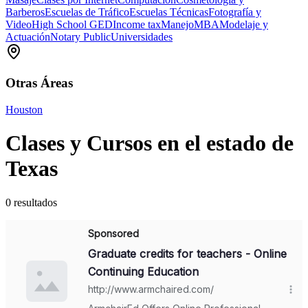
Barberos
Escuelas de Tráfico
Escuelas Técnicas
Fotografía y
Video
High School GED
Income tax
Manejo
MBA
Modelaje y
Actuación
Notary Public
Universidades
Otras Áreas
Houston
Clases y Cursos en el estado de
Texas
0 resultados