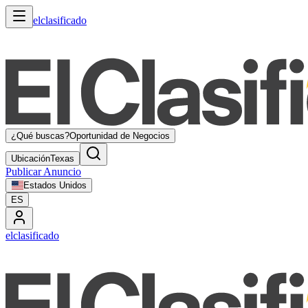
elclasificado
¿Qué buscas?
Oportunidad de Negocios
Ubicación
Texas
Publicar Anuncio
Estados Unidos
ES
elclasificado