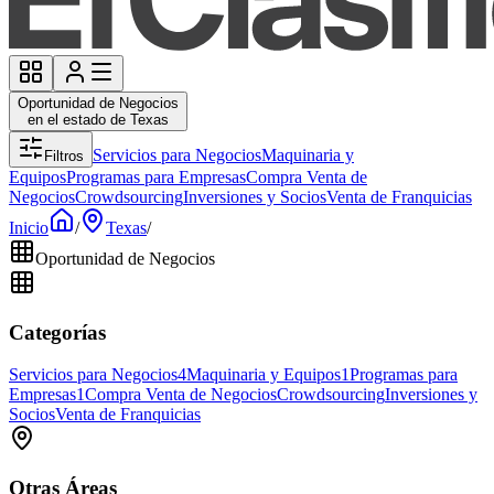
Oportunidad de Negocios
en el estado de Texas
Servicios para Negocios
Maquinaria y
Filtros
Equipos
Programas para Empresas
Compra Venta de
Negocios
Crowdsourcing
Inversiones y Socios
Venta de Franquicias
Inicio
/
Texas
/
Oportunidad de Negocios
Categorías
Servicios para Negocios
4
Maquinaria y Equipos
1
Programas para
Empresas
1
Compra Venta de Negocios
Crowdsourcing
Inversiones y
Socios
Venta de Franquicias
Otras Áreas