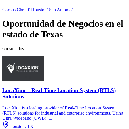
Corpus Christi
1
Houston
1
San Antonio
1
Oportunidad de Negocios en el
estado de Texas
6 resultados
LocaXion – Real-Time Location System (RTLS)
Solutions
LocaXion is a leading provider of Real-Time Location System
(RTLS) solutions for industrial and enterprise environments. Using
Ultra-Wideband (UWB), ...
Houston, TX