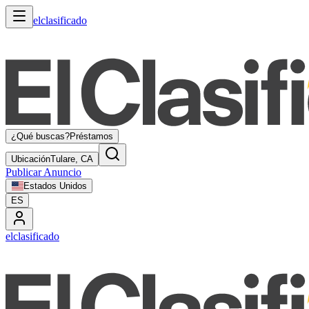
elclasificado
¿Qué buscas?
Préstamos
Ubicación
Tulare, CA
Publicar Anuncio
Estados Unidos
ES
elclasificado