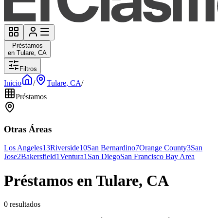
Préstamos
en Tulare, CA
Filtros
Inicio
/
Tulare, CA
/
Préstamos
Otras Áreas
Los Angeles
13
Riverside
10
San Bernardino
7
Orange County
3
San
Jose
2
Bakersfield
1
Ventura
1
San Diego
San Francisco Bay Area
Préstamos en Tulare, CA
0 resultados