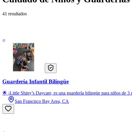
41 resultados
Guardería Infantil Bilingüe
🌟 ¡Little Shiny’s Daycare, es una guardería bilingüe para niños de
San Francisco Bay Area, CA