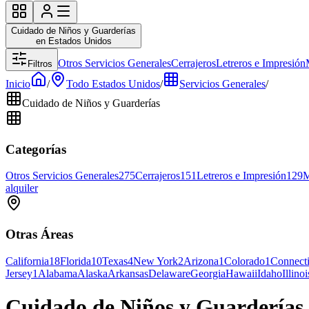
Cuidado de Niños y Guarderías
en Estados Unidos
Otros Servicios Generales
Cerrajeros
Letreros e Impresión
Filtros
Inicio
/
Todo Estados Unidos
/
Servicios Generales
/
Cuidado de Niños y Guarderías
Categorías
Otros Servicios Generales
275
Cerrajeros
151
Letreros e Impresión
129
M
alquiler
Otras Áreas
California
18
Florida
10
Texas
4
New York
2
Arizona
1
Colorado
1
Connecti
Jersey
1
Alabama
Alaska
Arkansas
Delaware
Georgia
Hawaii
Idaho
Illinoi
Cuidado de Niños y Guarderías