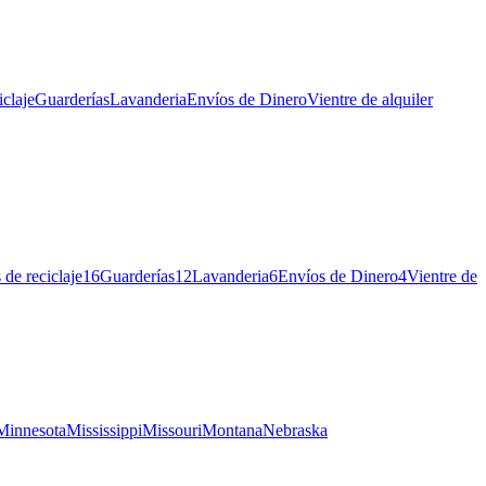
iclaje
Guarderías
Lavanderia
Envíos de Dinero
Vientre de alquiler
 de reciclaje
16
Guarderías
12
Lavanderia
6
Envíos de Dinero
4
Vientre de
Minnesota
Mississippi
Missouri
Montana
Nebraska