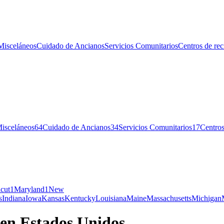
Misceláneos
Cuidado de Ancianos
Servicios Comunitarios
Centros de rec
isceláneos
64
Cuidado de Ancianos
34
Servicios Comunitarios
17
Centros
cut
1
Maryland
1
New
s
Indiana
Iowa
Kansas
Kentucky
Louisiana
Maine
Massachusetts
Michigan
 en Estados Unidos