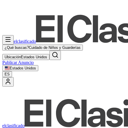
elclasificado
¿Qué buscas?
Cuidado de Niños y Guarderías
Ubicación
Estados Unidos
Publicar Anuncio
Estados Unidos
ES
elclasificado