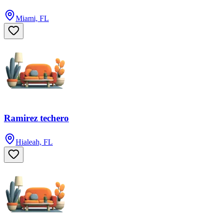
Miami, FL
Ramirez techero
Hialeah, FL