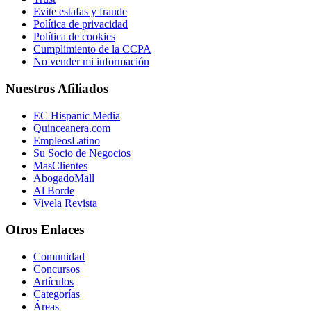
Evite estafas y fraude
Política de privacidad
Política de cookies
Cumplimiento de la CCPA
No vender mi información
Nuestros Afiliados
EC Hispanic Media
Quinceanera.com
EmpleosLatino
Su Socio de Negocios
MasClientes
AbogadoMall
Al Borde
Vivela Revista
Otros Enlaces
Comunidad
Concursos
Artículos
Categorías
Áreas