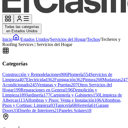
Todas las categorías
en Estados Unidos
Inicio
/
Estados Unidos
/
Servicios del Hogar
/
Techos
/
Techeros y
Roofing Services | Servicios del Hogar
Categorías
Construcción y Remodelaciones
906
Plomería
554
Servicios de
Limpieza
407
Electricidad
362
Fumigación
362
Pintura
268
Mudanzas
247
Acondicionado
245
Ventanas y Puertas
207
Otros Servicios del
Hogar
199
Reparaciones en General
196
Demolición y
Limpieza
189
Jardinería
177
Carpintería y Gabinetes
150
Limpieza de
Albercas
113
Alfombras y Pisos: Venta e Instalación
106
Alfombras,
Pisos y Cortinas: Limpieza
93
Tapicería
68
Herrería
61
Garage
Doors
33
Diseño de Interiores
21
Paneles Solares
18