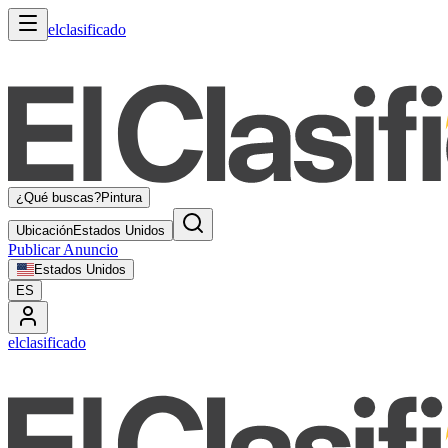
elclasificado
¿Qué buscas?
Pintura
Ubicación
Estados Unidos
Publicar Anuncio
Estados Unidos
ES
elclasificado