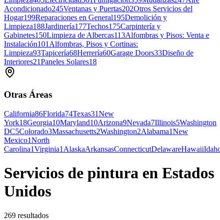
Acondicionado
245
Ventanas y Puertas
202
Otros Servicios del
Hogar
199
Reparaciones en General
195
Demolición y
Limpieza
188
Jardinería
177
Techos
175
Carpintería y
Gabinetes
150
Limpieza de Albercas
113
Alfombras y Pisos: Venta e
Instalación
101
Alfombras, Pisos y Cortinas:
Limpieza
93
Tapicería
68
Herrería
60
Garage Doors
33
Diseño de
Interiores
21
Paneles Solares
18
Otras Áreas
California
86
Florida
74
Texas
31
New
York
18
Georgia
10
Maryland
10
Arizona
9
Nevada
7
Illinois
5
Washington
DC
5
Colorado
3
Massachusetts
2
Washington
2
Alabama
1
New
Mexico
1
North
Carolina
1
Virginia
1
Alaska
Arkansas
Connecticut
Delaware
Hawaii
Idah
Servicios de pintura en Estados
Unidos
269 resultados