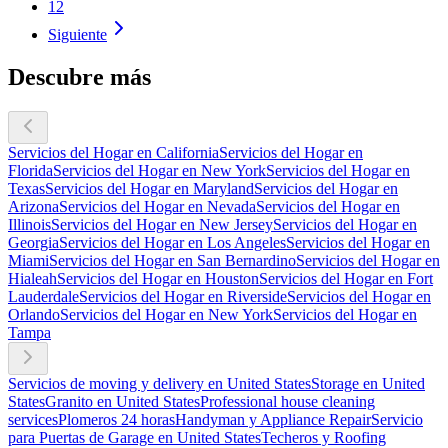
12
Siguiente
Descubre más
Servicios del Hogar en California
Servicios del Hogar en
Florida
Servicios del Hogar en New York
Servicios del Hogar en
Texas
Servicios del Hogar en Maryland
Servicios del Hogar en
Arizona
Servicios del Hogar en Nevada
Servicios del Hogar en
Illinois
Servicios del Hogar en New Jersey
Servicios del Hogar en
Georgia
Servicios del Hogar en Los Angeles
Servicios del Hogar en
Miami
Servicios del Hogar en San Bernardino
Servicios del Hogar en
Hialeah
Servicios del Hogar en Houston
Servicios del Hogar en Fort
Lauderdale
Servicios del Hogar en Riverside
Servicios del Hogar en
Orlando
Servicios del Hogar en New York
Servicios del Hogar en
Tampa
Servicios de moving y delivery en United States
Storage en United
States
Granito en United States
Professional house cleaning
services
Plomeros 24 horas
Handyman y Appliance Repair
Servicio
para Puertas de Garage en United States
Techeros y Roofing