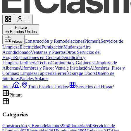
Pintura
en Estados Unidos
Construcción y Remodelaciones
Plomería
Servicios de
Filtros
Limpieza
Electricidad
Fumigación
Mudanzas
Aire
Acondicionado
Ventanas y Puertas
Otros Servicios del
Hogar
Reparaciones en General
Demolición y
Limpieza
Jardinería
Techos
Carpintería y Gabinetes
Limpieza de
Albercas
Alfombras y Pisos: Venta e Instalación
Alfombras, Pisos y
Cortinas: Limpieza
Tapicería
Herrería
Garage Doors
Diseño de
Interiores
Paneles Solares
Inicio
/
Todo Estados Unidos
/
Servicios del Hogar
/
Pintura
Categorías
Construcción y Remodelaciones
904
Plomería
550
Servicios de
Limpieza
403
Electricidad
361
Fumigación
359
Mudanzas
247
Aire