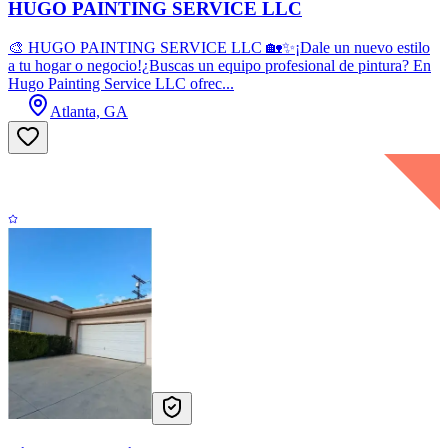
HUGO PAINTING SERVICE LLC
🎨 HUGO PAINTING SERVICE LLC 🏡✨¡Dale un nuevo estilo
a tu hogar o negocio!¿Buscas un equipo profesional de pintura? En
Hugo Painting Service LLC ofrec...
Atlanta, GA