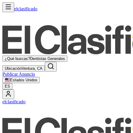
elclasificado
¿Qué buscas?
Dentistas Generales
Ubicación
Ventura, CA
Publicar Anuncio
Estados Unidos
ES
elclasificado