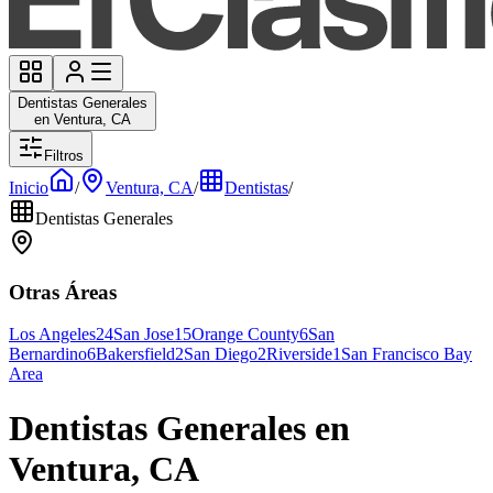
Dentistas Generales
en Ventura, CA
Filtros
Inicio
/
Ventura, CA
/
Dentistas
/
Dentistas Generales
Otras Áreas
Los Angeles
24
San Jose
15
Orange County
6
San
Bernardino
6
Bakersfield
2
San Diego
2
Riverside
1
San Francisco Bay
Area
Dentistas Generales en
Ventura, CA