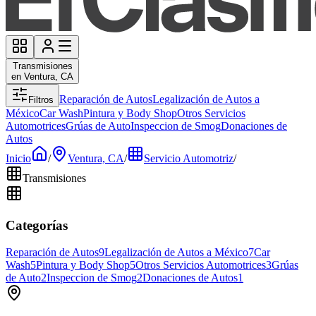
Transmisiones
en Ventura, CA
Reparación de Autos
Legalización de Autos a
Filtros
México
Car Wash
Pintura y Body Shop
Otros Servicios
Automotrices
Grúas de Auto
Inspeccion de Smog
Donaciones de
Autos
Inicio
/
Ventura, CA
/
Servicio Automotriz
/
Transmisiones
Categorías
Reparación de Autos
9
Legalización de Autos a México
7
Car
Wash
5
Pintura y Body Shop
5
Otros Servicios Automotrices
3
Grúas
de Auto
2
Inspeccion de Smog
2
Donaciones de Autos
1