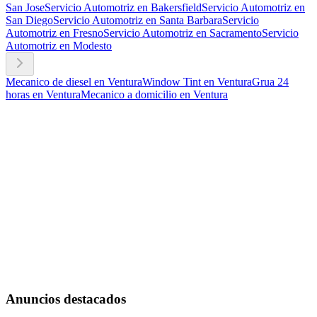
San Jose
Servicio Automotriz en Bakersfield
Servicio Automotriz en
San Diego
Servicio Automotriz en Santa Barbara
Servicio
Automotriz en Fresno
Servicio Automotriz en Sacramento
Servicio
Automotriz en Modesto
Mecanico de diesel en Ventura
Window Tint en Ventura
Grua 24
horas en Ventura
Mecanico a domicilio en Ventura
Anuncios destacados