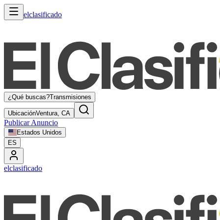
elclasificado
¿Qué buscas?
Transmisiones
Ubicación
Ventura, CA
Publicar Anuncio
Estados Unidos
ES
elclasificado