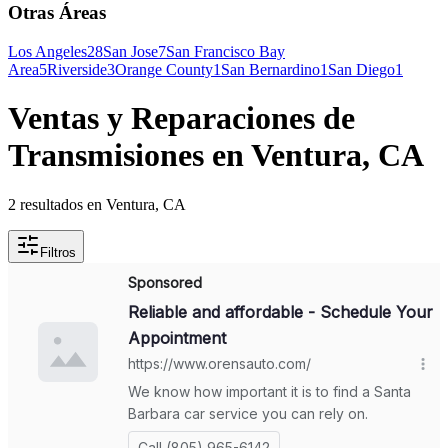
Otras Áreas
Los Angeles
28
San Jose
7
San Francisco Bay
Area
5
Riverside
3
Orange County
1
San Bernardino
1
San Diego
1
Ventas y Reparaciones de
Transmisiones en Ventura, CA
2 resultados en Ventura, CA
Filtros