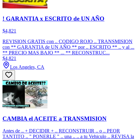
! GARANTIA x ESCRITO de UN AÑO
$4,821
REVISION GRATIS con .. CODIGO ROJO .. TRANSMISION
con ** GARANTIA de UN AÑO ** por .. ESCRITO ** .. y al ...
** PRECIO MAS BAJO ** ... ** RECONSTRUC...
$4,821
Los Angeles, CA
CAMBIA el ACEITE a TRANSMISION
Antes de .. + DECIDIR + .. RECONSTRUIR .. o .. PEOR
TANTITO .. " PONERLE " .. una .. .. a tu Vehiculo .. REVISA la