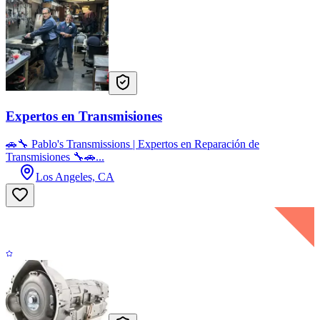
Expertos en Transmisiones
🚗🔧 Pablo's Transmissions | Expertos en Reparación de
Transmisiones 🔧🚗...
Los Angeles, CA