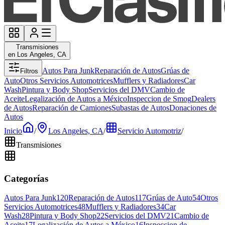
Transmisiones
en Los Angeles, CA
Autos Para Junk
Reparación de Autos
Grúas de
Filtros
Auto
Otros Servicios Automotrices
Mufflers y Radiadores
Car
Wash
Pintura y Body Shop
Servicios del DMV
Cambio de
Aceite
Legalización de Autos a México
Inspeccion de Smog
Dealers
de Autos
Reparación de Camiones
Subastas de Autos
Donaciones de
Autos
Inicio
/
Los Angeles, CA
/
Servicio Automotriz
/
Transmisiones
Categorías
Autos Para Junk
120
Reparación de Autos
117
Grúas de Auto
54
Otros
Servicios Automotrices
48
Mufflers y Radiadores
34
Car
Wash
28
Pintura y Body Shop
22
Servicios del DMV
21
Cambio de
Aceite
17
Legalización de Autos a México
16
Inspeccion de