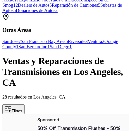
Smog
12
Dealers de Autos
5
Reparación de Camiones
5
Subastas de
Autos
5
Donaciones de Autos
2
Otras Áreas
San Jose
7
San Francisco Bay Area
5
Riverside
3
Ventura
2
Orange
County
1
San Bernardino
1
San Diego
1
Ventas y Reparaciones de
Transmisiones en Los Angeles,
CA
28 resultados en Los Angeles, CA
Filtros