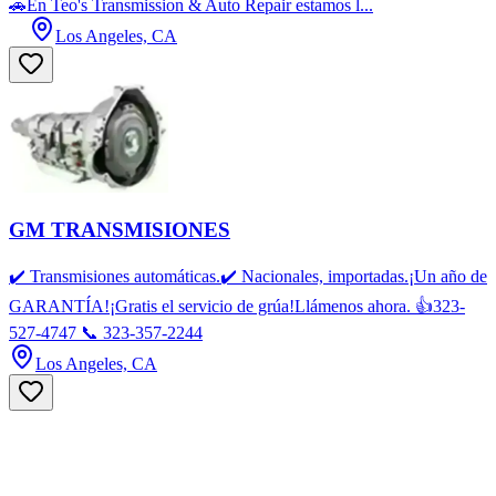
🚗En Teo's Transmission & Auto Repair estamos l...
Los Angeles, CA
GM TRANSMISIONES
✔️ Transmisiones automáticas.✔️ Nacionales, importadas.¡Un año de
GARANTÍA!¡Gratis el servicio de grúa!Llámenos ahora. 👍323-
527-4747 📞 323-357-2244
Los Angeles, CA