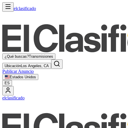
elclasificado
¿Qué buscas?
Transmisiones
Ubicación
Los Angeles, CA
Publicar Anuncio
Estados Unidos
ES
elclasificado