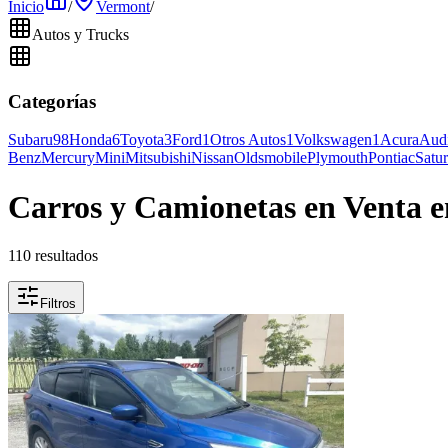
Inicio
/
Vermont
/
Autos y Trucks
Categorías
Subaru
98
Honda
6
Toyota
3
Ford
1
Otros Autos
1
Volkswagen
1
Acura
Aud
Benz
Mercury
Mini
Mitsubishi
Nissan
Oldsmobile
Plymouth
Pontiac
Satu
Carros y Camionetas en Venta e
110 resultados
Filtros