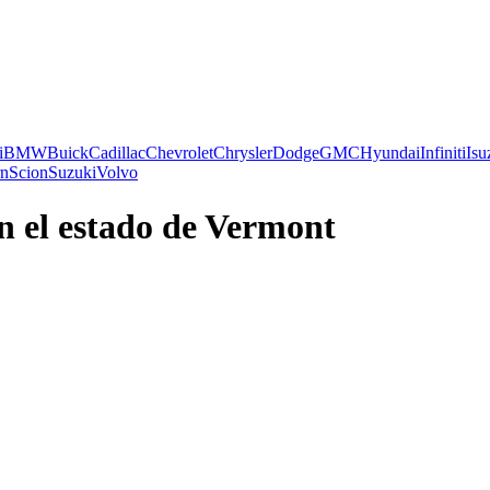
i
BMW
Buick
Cadillac
Chevrolet
Chrysler
Dodge
GMC
Hyundai
Infiniti
Isu
rn
Scion
Suzuki
Volvo
n el estado de Vermont