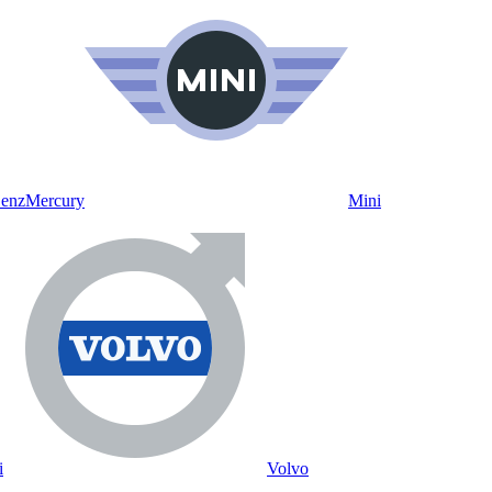
Benz
Mercury
Mini
i
Volvo