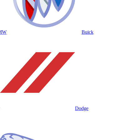
MW
Buick
Dodge