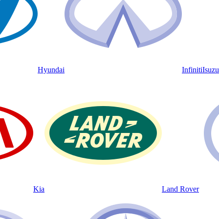
Hyundai
Infiniti
Isuzu
Kia
Land Rover