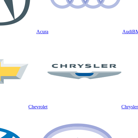
Acura
Audi
B
Chevrolet
Chrysler