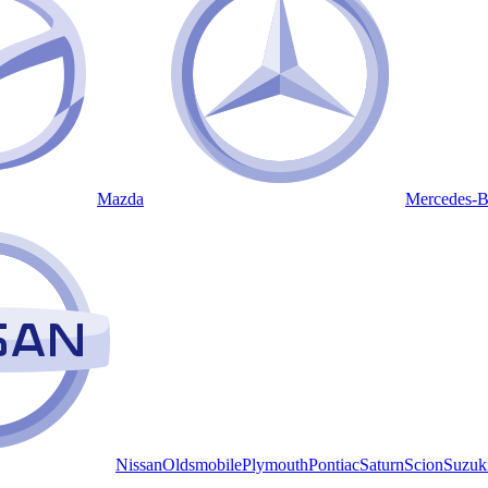
Mazda
Mercedes-
Nissan
Oldsmobile
Plymouth
Pontiac
Saturn
Scion
Suzuk