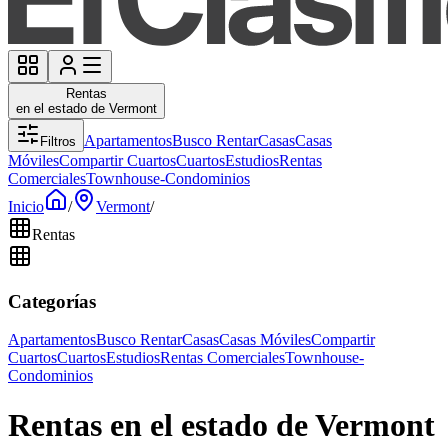
Rentas
en el estado de Vermont
Apartamentos
Busco Rentar
Casas
Casas
Filtros
Móviles
Compartir Cuartos
Cuartos
Estudios
Rentas
Comerciales
Townhouse-Condominios
Inicio
/
Vermont
/
Rentas
Categorías
Apartamentos
Busco Rentar
Casas
Casas Móviles
Compartir
Cuartos
Cuartos
Estudios
Rentas Comerciales
Townhouse-
Condominios
Rentas en el estado de Vermont