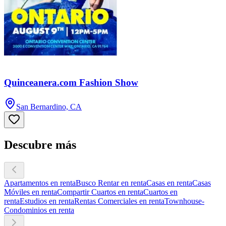
Quinceanera.com Fashion Show
San Bernardino, CA
Descubre más
Apartamentos en renta
Busco Rentar en renta
Casas en renta
Casas
Móviles en renta
Compartir Cuartos en renta
Cuartos en
renta
Estudios en renta
Rentas Comerciales en renta
Townhouse-
Condominios en renta