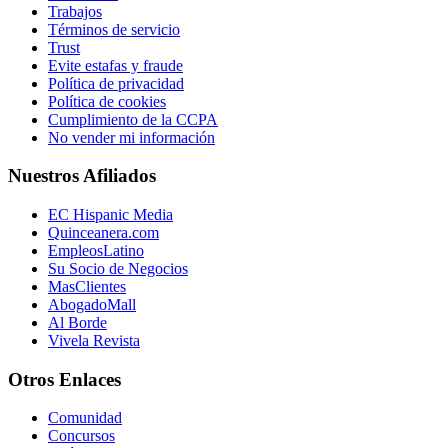
Trabajos
Términos de servicio
Trust
Evite estafas y fraude
Política de privacidad
Política de cookies
Cumplimiento de la CCPA
No vender mi información
Nuestros Afiliados
EC Hispanic Media
Quinceanera.com
EmpleosLatino
Su Socio de Negocios
MasClientes
AbogadoMall
Al Borde
Vivela Revista
Otros Enlaces
Comunidad
Concursos