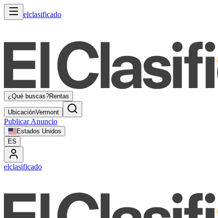
elclasificado
¿Qué buscas?
Rentas
Ubicación
Vermont
Publicar Anuncio
Estados Unidos
ES
elclasificado