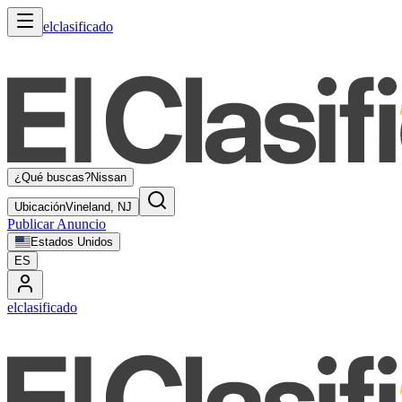
elclasificado
¿Qué buscas?
Nissan
Ubicación
Vineland, NJ
Publicar Anuncio
Estados Unidos
ES
elclasificado