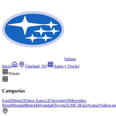
Subaru
Inicio
/
Vineland, NJ
/
Autos y Trucks
/
Nissan
Categorías
Ford
28
Jeep
22
Otros Autos
12
Chevrolet
10
Mercedes-
Benz
9
Honda
8
Buick
6
Hyundai
6
Toyota
5
GMC
3
Kia
3
Acura
2
Volkswag