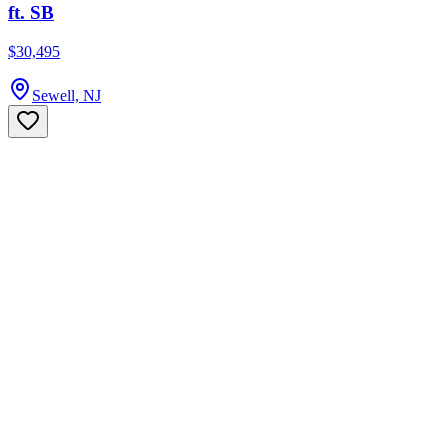
ft. SB
$30,495
Sewell, NJ