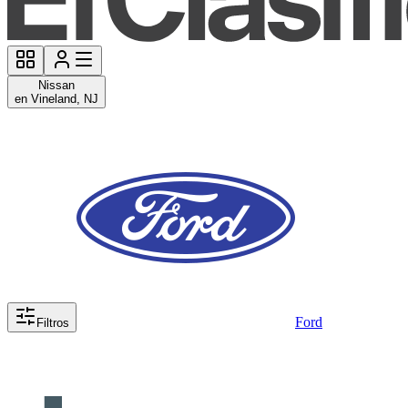
Nissan
en Vineland, NJ
Ford
Filtros