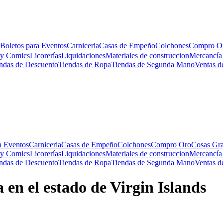
Boletos para Eventos
Carniceria
Casas de Empeño
Colchones
Compro O
 y Comics
Licorerías
Liquidaciones
Materiales de construccion
Mercancía
ndas de Descuento
Tiendas de Ropa
Tiendas de Segunda Mano
Ventas d
a Eventos
Carniceria
Casas de Empeño
Colchones
Compro Oro
Cosas Gra
 y Comics
Licorerías
Liquidaciones
Materiales de construccion
Mercancía
ndas de Descuento
Tiendas de Ropa
Tiendas de Segunda Mano
Ventas d
en el estado de Virgin Islands