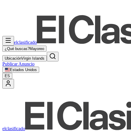
elclasificado
¿Qué buscas?
Mayoreo
Ubicación
Virgin Islands
Publicar Anuncio
Estados Unidos
ES
elclasificado