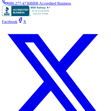
888-277-4736
BBB Accredited Business
Facebook
X