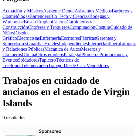
Actuación y Músicos
Asistente Dental
Asistentes Médicos
Barberos y
Cosmetólogas
Bartenders
Bio-Tech y Ciencias
Bodegas y
Warehouse
Busco Empleo
Cajeros
Carpinteros y
Construcción
Choferes y Troqueros
Computación
Costura
Cuidado de
Niños
Diseño
Gráfico
Electricistas
Enfermería
Escritores
Fábricas
Gerentes y
Supervisores
Guardias
Hoteles
Independientes
Internet
Jardinero
Limpiez
y Relaciones Públicas
Mecánica de Autos
Meseros y
Cocineros
Oficina
Otros empleos
Paralegal
Plomeros
Promociones y
Eventos
Soldadores
Tapicero
Técnicos de
Teléfonos
Telemercadeo
Trabajo Desde Casa
Vendedores
Trabajos en cuidado de
ancianos en el estado de Virgin
Islands
0 resultados