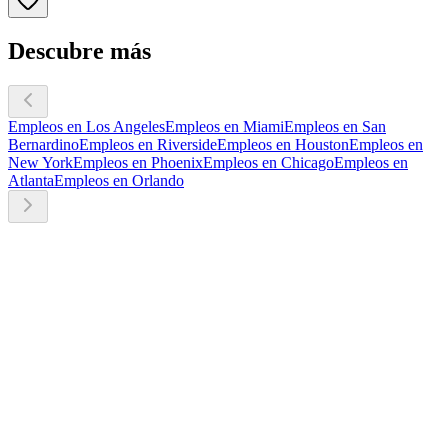
Descubre más
Empleos en Los Angeles
Empleos en Miami
Empleos en San
Bernardino
Empleos en Riverside
Empleos en Houston
Empleos en
New York
Empleos en Phoenix
Empleos en Chicago
Empleos en
Atlanta
Empleos en Orlando