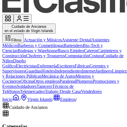
Cuidado de Ancianos
en el estado de Virgin Islands
Actuación y Músicos
Asistente Dental
Asistentes
Filtros
Médicos
Barberos y Cosmetólogas
Bartenders
Bio-Tech y
Ciencias
Bodegas y Warehouse
Busco Empleo
Cajeros
Carpinteros y
Construcción
Choferes y Troqueros
Computación
Costura
Cuidado de
Niños
Diseño
Gráfico
Electricistas
Enfermería
Escritores
Fábricas
Gerentes y
Supervisores
Guardias
Hoteles
Independientes
Internet
Jardinero
Limpiez
y Relaciones Públicas
Mecánica de Autos
Meseros y
Cocineros
Oficina
Otros empleos
Paralegal
Plomeros
Promociones y
Eventos
Soldadores
Tapicero
Técnicos de
Teléfonos
Telemercadeo
Trabajo Desde Casa
Vendedores
Inicio
/
Virgin Islands
/
Empleos
/
Cuidado de Ancianos
Categorías