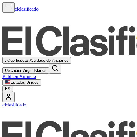
elclasificado
¿Qué buscas?
Cuidado de Ancianos
Ubicación
Virgin Islands
Publicar Anuncio
Estados Unidos
ES
elclasificado