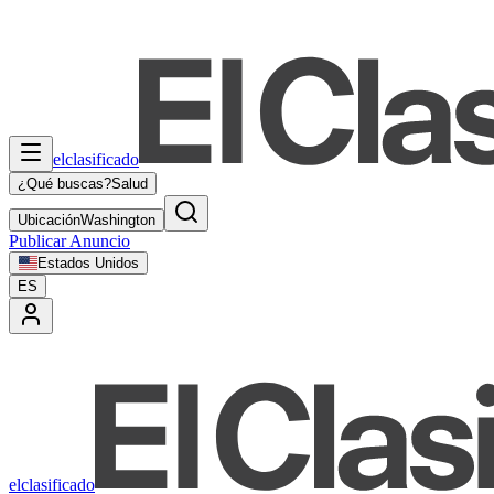
elclasificado
¿Qué buscas?
Salud
Ubicación
Washington
Publicar Anuncio
Estados Unidos
ES
elclasificado