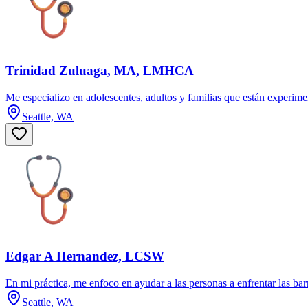
Trinidad Zuluaga, MA, LMHCA
Me especializo en adolescentes, adultos y familias que están experiment
Seattle, WA
Edgar A Hernandez, LCSW
En mi práctica, me enfoco en ayudar a las personas a enfrentar las barr
Seattle, WA