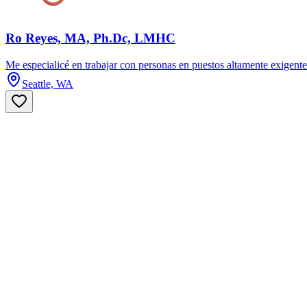
Ro Reyes, MA, Ph.Dc, LMHC
Me especialicé en trabajar con personas en puestos altamente exigentes
Seattle, WA