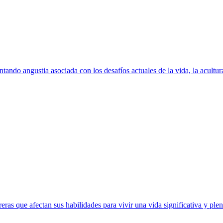
ando angustia asociada con los desafíos actuales de la vida, la acultura
eras que afectan sus habilidades para vivir una vida significativa y plen