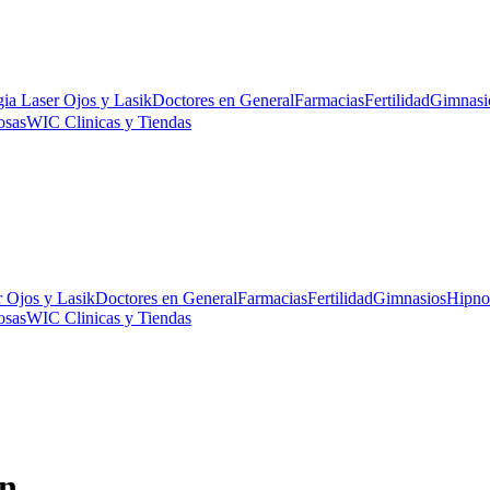
gia Laser Ojos y Lasik
Doctores en General
Farmacias
Fertilidad
Gimnasi
osas
WIC Clinicas y Tiendas
r Ojos y Lasik
Doctores en General
Farmacias
Fertilidad
Gimnasios
Hipno
osas
WIC Clinicas y Tiendas
on