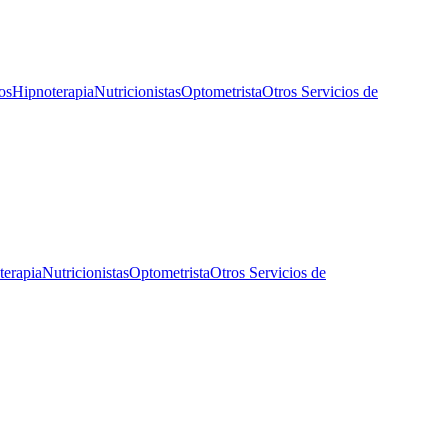
os
Hipnoterapia
Nutricionistas
Optometrista
Otros Servicios de
terapia
Nutricionistas
Optometrista
Otros Servicios de