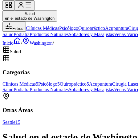
Salud
en el estado de Washington
Clínicas Médicas
Psicólogo
Quiropráctico
Acupuntura
Ciru
Filtros
Salud
Podiatra
Productos Naturales
Sobadores y Masajistas
Venas Varic
Inicio
/
Washington
/
Salud
Categorías
Clínicas Médicas
5
Psicólogo
5
Quiropráctico
5
Acupuntura
Cirugia Lase
Salud
Podiatra
Productos Naturales
Sobadores y Masajistas
Venas Varic
Otras Áreas
Seattle
15
Salud en el estado de Washingt