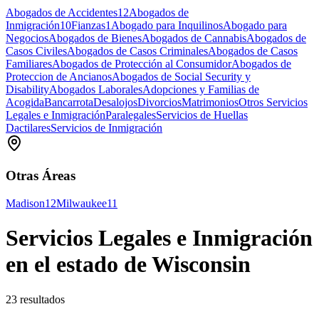
Abogados de Accidentes
12
Abogados de
Inmigración
10
Fianzas
1
Abogado para Inquilinos
Abogado para
Negocios
Abogados de Bienes
Abogados de Cannabis
Abogados de
Casos Civiles
Abogados de Casos Criminales
Abogados de Casos
Familiares
Abogados de Protección al Consumidor
Abogados de
Proteccion de Ancianos
Abogados de Social Security y
Disability
Abogados Laborales
Adopciones y Familias de
Acogida
Bancarrota
Desalojos
Divorcios
Matrimonios
Otros Servicios
Legales e Inmigración
Paralegales
Servicios de Huellas
Dactilares
Servicios de Inmigración
Otras Áreas
Madison
12
Milwaukee
11
Servicios Legales e Inmigración
en el estado de Wisconsin
23 resultados