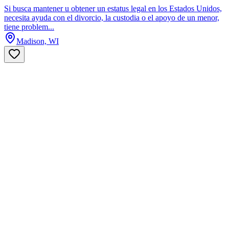
Si busca mantener u obtener un estatus legal en los Estados Unidos,
necesita ayuda con el divorcio, la custodia o el apoyo de un menor,
tiene problem...
Madison, WI