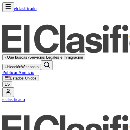
elclasificado
¿Qué buscas?
Servicios Legales e Inmigración
Ubicación
Wisconsin
Publicar Anuncio
Estados Unidos
ES
elclasificado