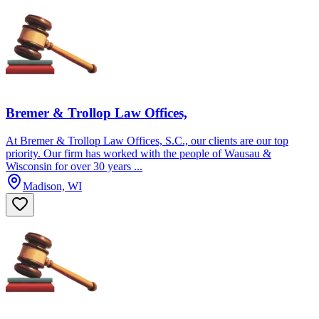
Bremer & Trollop Law Offices,
At Bremer & Trollop Law Offices, S.C., our clients are our top
priority. Our firm has worked with the people of Wausau &
Wisconsin for over 30 years ...
Madison, WI