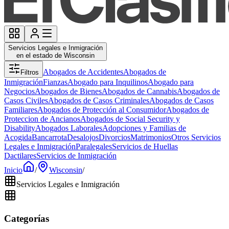
Servicios Legales e Inmigración
en el estado de Wisconsin
Abogados de Accidentes
Abogados de
Filtros
Inmigración
Fianzas
Abogado para Inquilinos
Abogado para
Negocios
Abogados de Bienes
Abogados de Cannabis
Abogados de
Casos Civiles
Abogados de Casos Criminales
Abogados de Casos
Familiares
Abogados de Protección al Consumidor
Abogados de
Proteccion de Ancianos
Abogados de Social Security y
Disability
Abogados Laborales
Adopciones y Familias de
Acogida
Bancarrota
Desalojos
Divorcios
Matrimonios
Otros Servicios
Legales e Inmigración
Paralegales
Servicios de Huellas
Dactilares
Servicios de Inmigración
Inicio
/
Wisconsin
/
Servicios Legales e Inmigración
Categorías