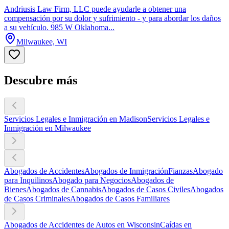
Andriusis Law Firm, LLC puede ayudarle a obtener una
compensación por su dolor y sufrimiento - y para abordar los daños
a su vehículo. 985 W Oklahoma...
Milwaukee, WI
Descubre más
Servicios Legales e Inmigración en Madison
Servicios Legales e
Inmigración en Milwaukee
Abogados de Accidentes
Abogados de Inmigración
Fianzas
Abogado
para Inquilinos
Abogado para Negocios
Abogados de
Bienes
Abogados de Cannabis
Abogados de Casos Civiles
Abogados
de Casos Criminales
Abogados de Casos Familiares
Abogados de Accidentes de Autos en Wisconsin
Caídas en