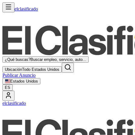
elclasificado
¿Qué buscas?
Buscar empleo, servicio, auto...
Ubicación
Todo Estados Unidos
Publicar Anuncio
Estados Unidos
ES
elclasificado