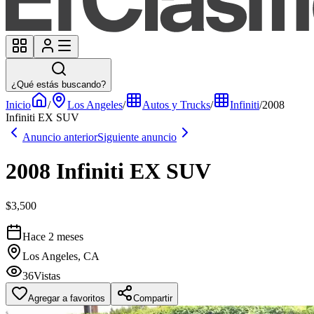
¿Qué estás buscando?
Inicio
/
Los Angeles
/
Autos y Trucks
/
Infiniti
/
2008
Infiniti EX SUV
Anuncio anterior
Siguiente anuncio
2008 Infiniti EX SUV
$3,500
Hace 2 meses
Los Angeles, CA
36
Vistas
Agregar a favoritos
Compartir