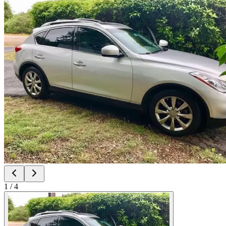
1
/
4