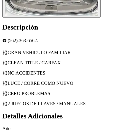
Descripción
☎️ (562)-363-6562.
⟫⟫GRAN VEHICULO FAMILIAR
⟫⟫CLEAN TITLE / CARFAX
⟫⟫NO ACCIDENTES
⟫⟫LUCE / CORRE COMO NUEVO
⟫⟫CERO PROBLEMAS
⟫⟫2 JUEGOS DE LLAVES / MANUALES
Detalles Adicionales
Año