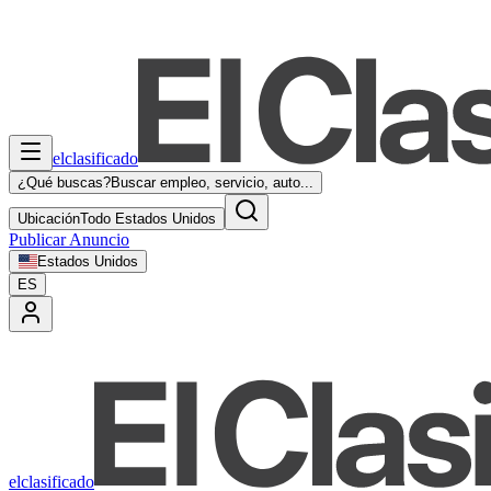
elclasificado
¿Qué buscas?
Buscar empleo, servicio, auto...
Ubicación
Todo Estados Unidos
Publicar Anuncio
Estados Unidos
ES
elclasificado