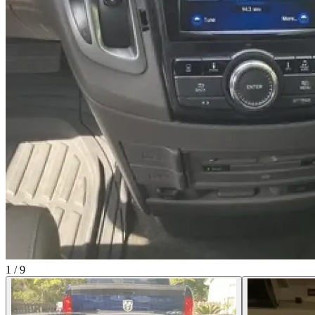
1
/
9