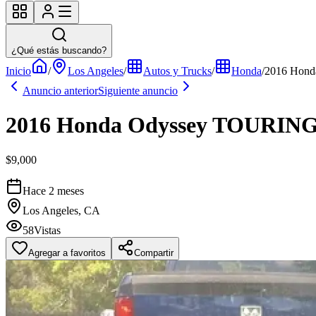
¿Qué estás buscando?
Inicio
/
Los Angeles
/
Autos y Trucks
/
Honda
/
2016 Hon
Anuncio anterior
Siguiente anuncio
2016 Honda Odyssey TOURIN
$9,000
Hace 2 meses
Los Angeles, CA
58
Vistas
Agregar a favoritos
Compartir