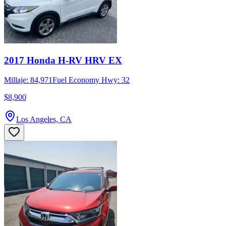
2017 Honda H-RV HRV EX
Millaje: 84,971
Fuel Economy Hwy: 32
$8,900
Los Angeles, CA