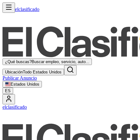
elclasificado
¿Qué buscas?
Buscar empleo, servicio, auto...
Ubicación
Todo Estados Unidos
Publicar Anuncio
Estados Unidos
ES
elclasificado