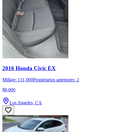
2016 Honda Civic EX
Millaje: 131,000
Propietarios anteriores: 2
$8,000
Los Angeles, CA