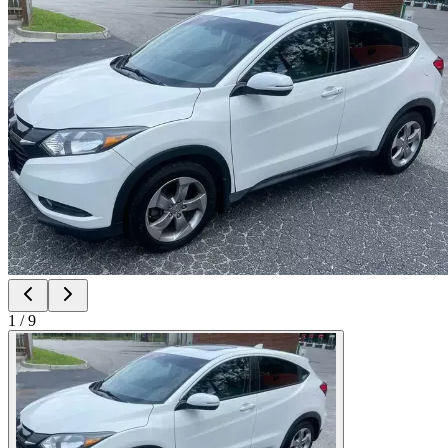
1
/
9