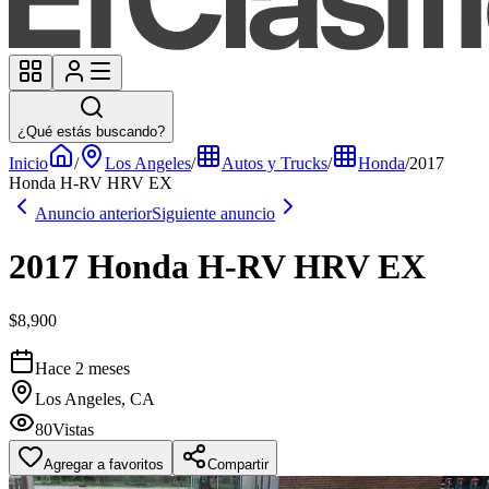
¿Qué estás buscando?
Inicio
/
Los Angeles
/
Autos y Trucks
/
Honda
/
2017
Honda H-RV HRV EX
Anuncio anterior
Siguiente anuncio
2017 Honda H-RV HRV EX
$8,900
Hace 2 meses
Los Angeles, CA
80
Vistas
Agregar a favoritos
Compartir