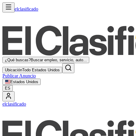
elclasificado
¿Qué buscas?
Buscar empleo, servicio, auto...
Ubicación
Todo Estados Unidos
Publicar Anuncio
Estados Unidos
ES
elclasificado