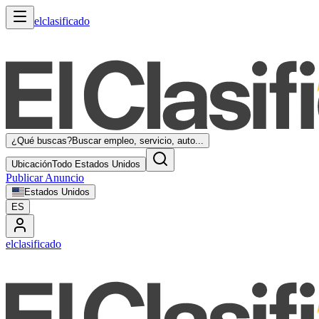
elclasificado
¿Qué buscas?
Buscar empleo, servicio, auto...
Ubicación
Todo Estados Unidos
Publicar Anuncio
Estados Unidos
ES
elclasificado