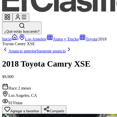
¿Qué estás buscando?
Inicio
/
Los Angeles
/
Autos y Trucks
/
Toyota
/
2018
Toyota Camry XSE
Anuncio anterior
Siguiente anuncio
2018 Toyota Camry XSE
$9,900
Hace 2 meses
Los Angeles, CA
91
Vistas
Agregar a favoritos
Compartir