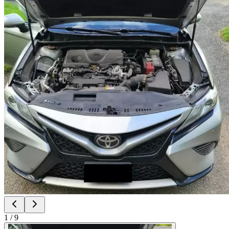
1
/
9