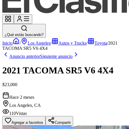
¿Qué estás buscando?
Inicio
/
Los Angeles
/
Autos y Trucks
/
Toyota
/
2021
TACOMA SR5 V6 4X4
Anuncio anterior
Siguiente anuncio
2021 TACOMA SR5 V6 4X4
$23,000
Hace 2 meses
Los Angeles, CA
110
Vistas
Agregar a favoritos
Compartir