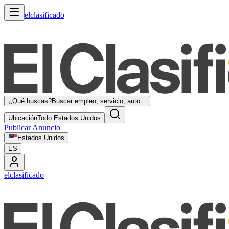
elclasificado
¿Qué buscas?
Buscar empleo, servicio, auto...
Ubicación
Todo Estados Unidos
Publicar Anuncio
Estados Unidos
ES
elclasificado