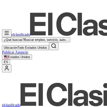
elclasificado
¿Qué buscas?
Buscar empleo, servicio, auto...
Ubicación
Todo Estados Unidos
Publicar Anuncio
Estados Unidos
ES
elclasificado