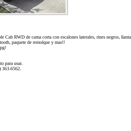
ab RWD de cama corta con escalones laterales, rines negros, llantas ca
etooth, paquete de remolque y mas!!
mpg!
to para usar.
) 363-6562.