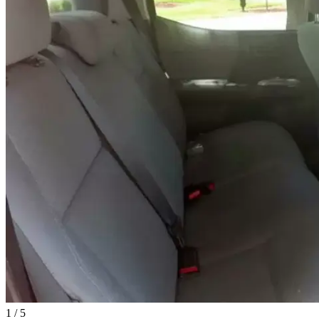
1
/
5