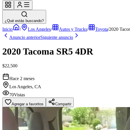
¿Qué estás buscando?
Inicio
/
Los Angeles
/
Autos y Trucks
/
Toyota
/
2020 Tac
Anuncio anterior
Siguiente anuncio
2020 Tacoma SR5 4DR
$22,500
Hace 2 meses
Los Angeles, CA
70
Vistas
Agregar a favoritos
Compartir