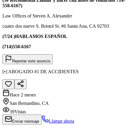
(Se Recomienda Llamar y hacer cita antes de visitarnos 714-
558-6167)
Law Offices of Steven A. Alexander
cuatro dos nueve S. Bristol St. #6 Santa Ana, CA 92703
(7/24 )HABLAMOS ESPAÑOL
(714)558-6167
Reportar este anuncio
[•] ABOGADO #1 DE ACCIDENTES
Hace 2 meses
San Bernardino, CA
39
Vistas
Llamar ahora
Enviar mensaje