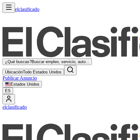
elclasificado
¿Qué buscas?
Buscar empleo, servicio, auto...
Ubicación
Todo Estados Unidos
Publicar Anuncio
Estados Unidos
ES
elclasificado