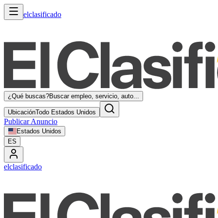
elclasificado
¿Qué buscas?
Buscar empleo, servicio, auto...
Ubicación
Todo Estados Unidos
Publicar Anuncio
Estados Unidos
ES
elclasificado