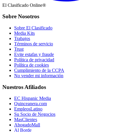
El Clasificado Online®
Sobre Nosotros
Sobre El Clasificado
Media Kits
Trabajos
Términos de servicio
Trust
Evite estafas y fraude
Política de privacidad
Política de cookies
Cumplimiento de la CCPA
No vender mi información
Nuestros Afiliados
EC Hispanic Media
Quinceanera.com
EmpleosLatino
Su Socio de Negocios
MasClientes
AbogadoMall
Al Borde